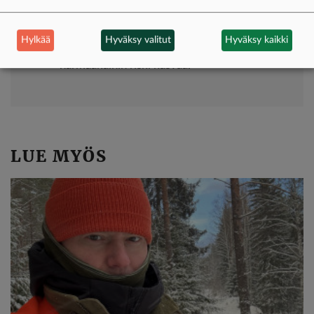
Aikuisikä: 45-vuotiaasta alkaen aikuisnäön
kausi, lähinäkö voi alkaa heiketä.
Hylkää
Hyväksy valitut
Hyväksy kaikki
Eläkeikä: silmäsairauksien kuten
harmaakaihin riski kasvaa.
LUE MYÖS