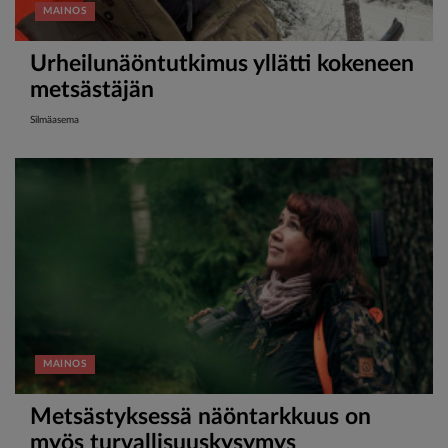
MAINOS
Urheilunäöntutkimus yllätti kokeneen
metsästäjän
Silmäasema
MAINOS
Metsästyksessä näöntarkkuus on
myös turvallisuuskysymys