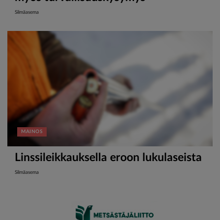
Silmäasema
MAINOS
Linssileikkauksella eroon lukulaseista
Silmäasema