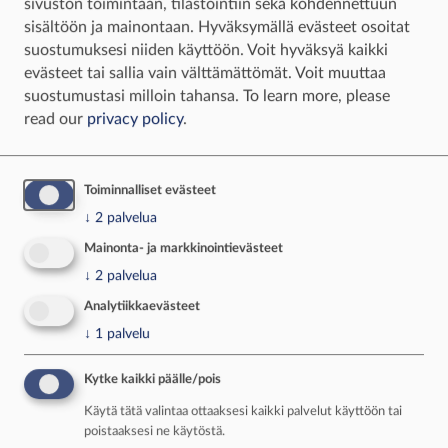
sivuston toimintaan, tilastointiin sekä kohdennettuun
henkilöllä on silmäsairauksia, näön tarkistaa
sisältöön ja mainontaan. Hyväksymällä evästeet osoitat
lääkäri.
suostumuksesi niiden käyttöön. Voit hyväksyä kaikki
evästeet tai sallia vain välttämättömät. Voit muuttaa
– Näkö kannattaa tarkastaa 2–3 vuoden välein,
suostumustasi milloin tahansa.
To learn more, please
tai sen mukaan, mitä on lääkäri tai optikko
read our
privacy policy
.
määrännyt, Koljonen suosittelee.
– Oman näön heikkeneminen tapahtuu
Toiminnalliset evästeet
pikkuhiljaa. Sitä ei huomaa helposti.
↓
2
palvelua
Mainonta- ja markkinointievästeet
↓
2
palvelua
INFO
Analytiikkaevästeet
Näkökyvyn ikävaiheet
↓
1
palvelu
Kytke kaikki päälle/pois
Käytä tätä valintaa ottaaksesi kaikki palvelut käyttöön tai
poistaaksesi ne käytöstä.
Kasvuikä: näönvaihtelu voi olla voimakasta.