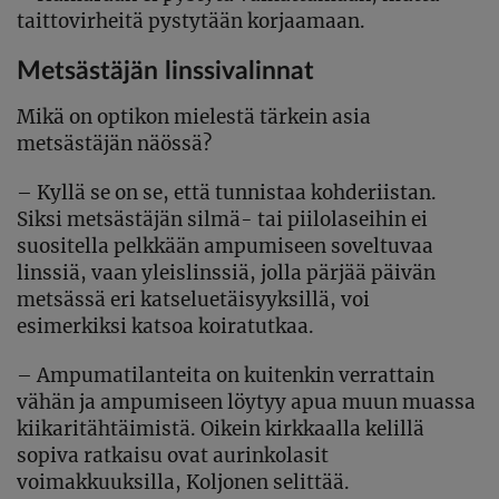
taittovirheitä pystytään korjaamaan.
Metsästäjän linssivalinnat
Mikä on optikon mielestä tärkein asia
metsästäjän näössä?
– Kyllä se on se, että tunnistaa kohderiistan.
Siksi metsästäjän silmä- tai piilolaseihin ei
suositella pelkkään ampumiseen soveltuvaa
linssiä, vaan yleislinssiä, jolla pärjää päivän
metsässä eri katseluetäisyyksillä, voi
esimerkiksi katsoa koiratutkaa.
– Ampumatilanteita on kuitenkin verrattain
vähän ja ampumiseen löytyy apua muun muassa
kiikaritähtäimistä. Oikein kirkkaalla kelillä
sopiva ratkaisu ovat aurinkolasit
voimakkuuksilla, Koljonen selittää.