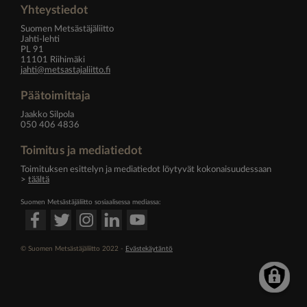
Yhteystiedot
Suomen Metsästäjäliitto
Jahti-lehti
PL 91
11101 Riihimäki
jahti@metsastajaliitto.fi
Päätoimittaja
Jaakko Silpola
050 406 4836
Toimitus ja mediatiedot
Toimituksen esittelyn ja mediatiedot löytyvät kokonaisuudessaan
>
täältä
Suomen Metsästäjäliitto sosiaalisessa mediassa:
© Suomen Metsästäjäliitto 2022 -
Evästekäytäntö