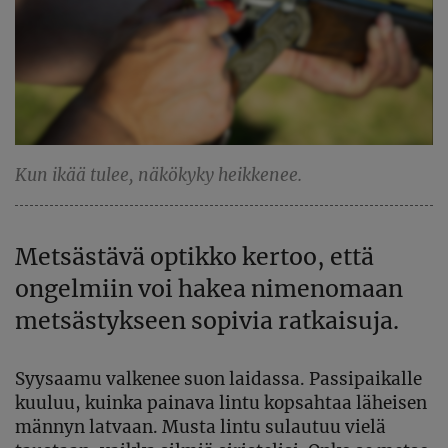
Kun ikää tulee, näkökyky heikkenee.
Metsästävä optikko kertoo, että
ongelmiin voi hakea nimenomaan
metsästykseen sopivia ratkaisuja.
Syysaamu valkenee suon laidassa. Passipaikalle
kuuluu, kuinka painava lintu kopsahtaa läheisen
männyn latvaan. Musta lintu sulautuu vielä