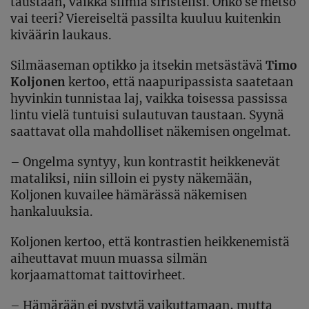
taustaan, vaikka silmiä siristelisi. Onko se metso
vai teeri? Viereiseltä passilta kuuluu kuitenkin
kiväärin laukaus.
Silmäaseman optikko ja itsekin metsästävä
Timo
Koljonen
kertoo, että naapuripassista saatetaan
hyvinkin tunnistaa laj, vaikka toisessa passissa
lintu vielä tuntuisi sulautuvan taustaan. Syynä
saattavat olla mahdolliset näkemisen ongelmat.
– Ongelma syntyy, kun kontrastit heikkenevät
mataliksi, niin silloin ei pysty näkemään,
Koljonen kuvailee hämärässä näkemisen
hankaluuksia.
Koljonen kertoo, että kontrastien heikkenemistä
aiheuttavat muun muassa silmän
korjaamattomat taittovirheet.
– Hämärään ei pystytä vaikuttamaan, mutta