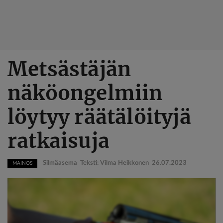
Hyppää
Metsästäjän
pääsisältöön
näköongelmiin
löytyy räätälöityjä
ratkaisuja
Silmäasema Teksti: Vilma Heikkonen
26.07.2023
MAINOS