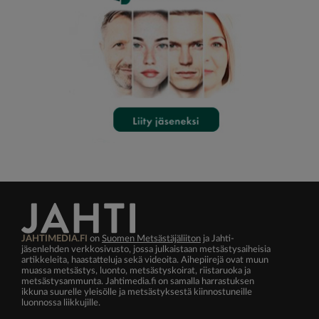
JAHTIMEDIA.FI
on
Suomen Metsästäjäliiton
ja Jahti-
jäsenlehden verkkosivusto, jossa julkaistaan metsästysaiheisia
artikkeleita, haastatteluja sekä videoita. Aihepiirejä ovat muun
muassa metsästys, luonto, metsästyskoirat, riistaruoka ja
metsästysammunta. Jahtimedia.fi on samalla harrastuksen
ikkuna suurelle yleisölle ja metsästyksestä kiinnostuneille
luonnossa liikkujille.