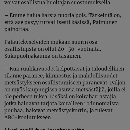
voivat osallistua huoltajan suostumuksella.
– Emme halua karsia nuoria pois. Tärkeintä on,
että ase pysyy turvallisesti käsissä, Palmunen
painottaa.
Palautekyselyiden mukaan suurin osa
osallistujista on ollut 40–50-vuotiaita.
Sukupuolijakauma on tasainen.
– Kun ruuhkavuodet helpottavat ja taloudellinen
tilanne paranee, kiinnostus ja mahdollisuudet
metsästykseen osallistumiseen paranevat. Paljon
on myös kaupungissa asuvia metsästäjiä, joilla ei
ole perheen tukea. Lisäksi on koiraharrastajia,
jotka haluavat tarjota koiralleen rodunomaista
puuhaa, hakevat metsästyskortin, ja tulevat
ABC-koulutukseen.