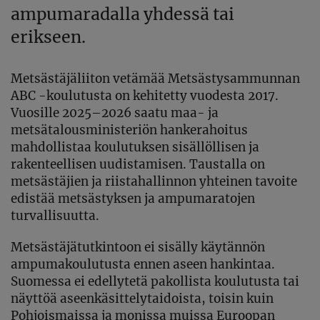
ampumaradalla yhdessä tai
erikseen.
Metsästäjäliiton vetämää Metsästysammunnan
ABC -koulutusta on kehitetty vuodesta 2017.
Vuosille 2025–2026 saatu maa- ja
metsätalousministeriön hankerahoitus
mahdollistaa koulutuksen sisällöllisen ja
rakenteellisen uudistamisen. Taustalla on
metsästäjien ja riistahallinnon yhteinen tavoite
edistää metsästyksen ja ampumaratojen
turvallisuutta.
Metsästäjätutkintoon ei sisälly käytännön
ampumakoulutusta ennen aseen hankintaa.
Suomessa ei edellytetä pakollista koulutusta tai
näyttöä aseenkäsittelytaidoista, toisin kuin
Pohjoismaissa ja monissa muissa Euroopan