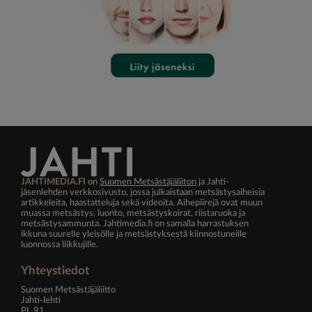
JAHTIMEDIA.FI
on
Suomen Metsästäjäliiton
ja Jahti-
jäsenlehden verkkosivusto, jossa julkaistaan metsästysaiheisia
artikkeleita, haastatteluja sekä videoita. Aihepiirejä ovat muun
muassa metsästys, luonto, metsästyskoirat, riistaruoka ja
metsästysammunta. Jahtimedia.fi on samalla harrastuksen
ikkuna suurelle yleisölle ja metsästyksestä kiinnostuneille
luonnossa liikkujille.
Yhteystiedot
Suomen Metsästäjäliitto
Jahti-lehti
PL 91