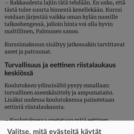
– Rakkaudesta lajiin tätä tehdään. En usko, että
tästä tulee suurta bisnestä kenellekään. Kurssi
voidaan järjestää vaikka oman kylän nuorille
talkoohengessä, jolloin hinta voi olla hyvin
maltillinen, Palmunen sanoo.
Kurssimaksuun sisältyy jatkossakin tarvittavat
aseet ja patruunat.
Turvallisuus ja eettinen riistalaukaus
keskiössä
Koulutuksen ydinsisältö pysyy ennallaan:
turvallinen aseenkäsittely ja ampumataito.
Lisäksi uudessa koulutuksessa painotetaan
eettistä riistalaukausta.
– Koulutuksessa opetetaan mitä eettinen
riistalaukaus tarkoittaa, mikä on metsästyksen
Valitse, mitä evästeitä käytät