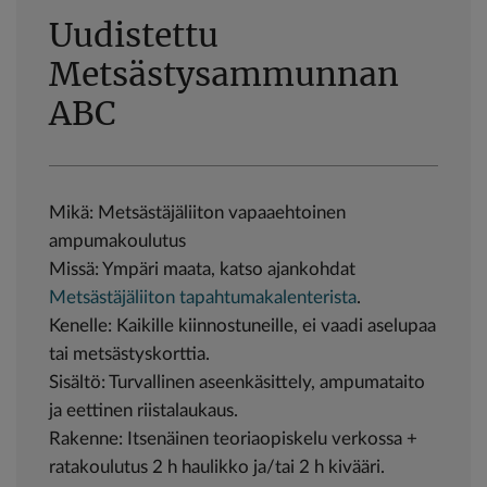
Uudistettu
Metsästysammunnan
ABC
Mikä: Metsästäjäliiton vapaaehtoinen
ampumakoulutus
Missä: Ympäri maata, katso ajankohdat
Metsästäjäliiton tapahtumakalenterista
.
Kenelle: Kaikille kiinnostuneille, ei vaadi aselupaa
tai metsästyskorttia.
Sisältö: Turvallinen aseenkäsittely, ampumataito
ja eettinen riistalaukaus.
Rakenne: Itsenäinen teoriaopiskelu verkossa +
ratakoulutus 2 h haulikko ja/tai 2 h kivääri.