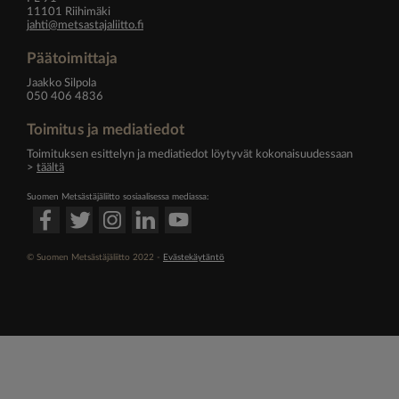
11101 Riihimäki
jahti@metsastajaliitto.fi
Päätoimittaja
Jaakko Silpola
050 406 4836
Toimitus ja mediatiedot
Toimituksen esittelyn ja mediatiedot löytyvät kokonaisuudessaan
>
täältä
Suomen Metsästäjäliitto sosiaalisessa mediassa:
© Suomen Metsästäjäliitto 2022 -
Evästekäytäntö