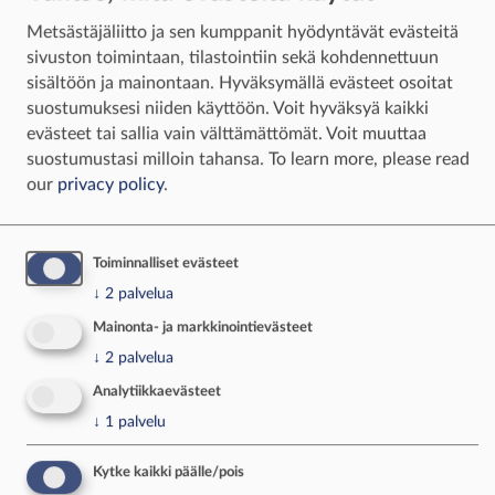
perusasioita. Eli käytännössä sitä, että kun
ampuu eläintä pitää olla varma maalista, mitä
Metsästäjäliitto ja sen kumppanit hyödyntävät evästeitä
ampuu ja minkälaisella aseella, jotta eläin kuolee
sivuston toimintaan, tilastointiin sekä kohdennettuun
mahdollisimman nopeasti. On myös hyvä
sisältöön ja mainontaan. Hyväksymällä evästeet osoitat
ymmärtää, että jos ampumatilanne ei ole
suostumuksesi niiden käyttöön. Voit hyväksyä kaikki
suotuisa, niin on osattava jättää ampumatta.
evästeet tai sallia vain välttämättömät. Voit muuttaa
suostumustasi milloin tahansa.
To learn more, please read
Rataosuudella keskitytään turvalliseen
our
privacy policy
.
aseenkäsittelyyn ja käytännön ampumiseen
– Poliisikin suhtautuu myönteisesti, jos
Toiminnalliset evästeet
aseluvan hakija on käynyt koulutuksen. Se
↓
2
palvelua
kertoo, että perustiedot ja turvallinen
Mainonta- ja markkinointievästeet
aseenkäyttö ovat hallussa, Palmunen
↓
2
palvelua
huomauttaa.
Analytiikkaevästeet
Tänä vuonna koulutuksia voidaan vielä järjestää
↓
1
palvelu
sekä vanhan että uuden mallin mukaan.
Kytke kaikki päälle/pois
Kuten aiemminkin, yhtä kouluttajaa kohden