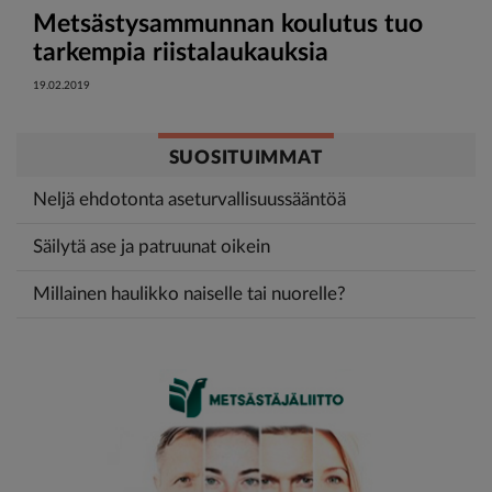
Metsästysammunnan koulutus tuo
tarkempia riistalaukauksia
19.02.2019
SUOSITUIMMAT
Neljä ehdotonta aseturvallisuussääntöä
Säilytä ase ja patruunat oikein
Millainen haulikko naiselle tai nuorelle?