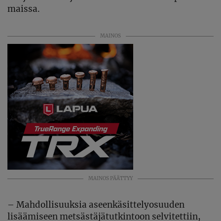
maissa.
MAINOS
MAINOS PÄÄTTYY
– Mahdollisuuksia aseenkäsittelyosuuden
lisäämiseen metsästäjätutkintoon selvitettiin,