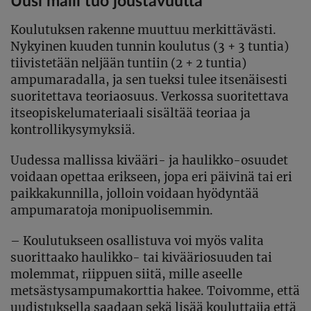
Uusi malli tuo joustavuutta
Koulutuksen rakenne muuttuu merkittävästi.
Nykyinen kuuden tunnin koulutus (3 + 3 tuntia)
tiivistetään neljään tuntiin (2 + 2 tuntia)
ampumaradalla, ja sen tueksi tulee itsenäisesti
suoritettava teoriaosuus. Verkossa suoritettava
itseopiskelumateriaali sisältää teoriaa ja
kontrollikysymyksiä.
Uudessa mallissa kivääri- ja haulikko-osuudet
voidaan opettaa erikseen, jopa eri päivinä tai eri
paikkakunnilla, jolloin voidaan hyödyntää
ampumaratoja monipuolisemmin.
– Koulutukseen osallistuva voi myös valita
suorittaako haulikko- tai kivääriosuuden tai
molemmat, riippuen siitä, mille aseelle
metsästysampumakorttia hakee. Toivomme, että
uudistuksella saadaan sekä lisää kouluttajia että