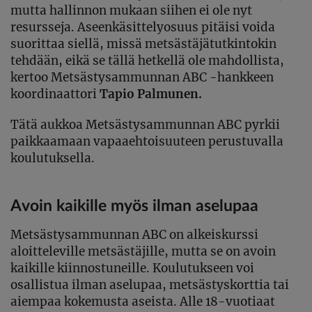
mutta hallinnon mukaan siihen ei ole nyt
resursseja. Aseenkäsittelyosuus pitäisi voida
suorittaa siellä, missä metsästäjätutkintokin
tehdään, eikä se tällä hetkellä ole mahdollista,
kertoo Metsästysammunnan ABC -hankkeen
koordinaattori
Tapio Palmunen.
Tätä aukkoa Metsästysammunnan ABC pyrkii
paikkaamaan vapaaehtoisuuteen perustuvalla
koulutuksella.
Avoin kaikille myös ilman aselupaa
Metsästysammunnan ABC on alkeiskurssi
aloitteleville metsästäjille, mutta se on avoin
kaikille kiinnostuneille. Koulutukseen voi
osallistua ilman aselupaa, metsästyskorttia tai
aiempaa kokemusta aseista. Alle 18-vuotiaat