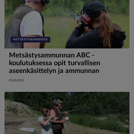
METSÄSTYSAMMUNTA
Metsästysammunnan ABC -
koulutuksessa opit turvallisen
aseenkäsittelyn ja ammunnan
perusteet
05.05.2021