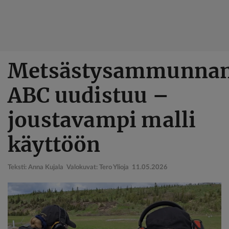
Hyppää
Metsästysammunna
pääsisältöön
ABC uudistuu –
joustavampi malli
käyttöön
Teksti: Anna Kujala Valokuvat: Tero Ylioja
11.05.2026