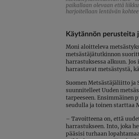
paikallaan olevaan että liikk
harjoitellaan lentävän kohte
Käytännön perusteita j
Moni aloitteleva metsästy
metsästäjätutkinnon suorit
harrastuksessa alkuun. Jos it
harrastavat metsästystä, kä
Suomen Metsästäjäliitto ja
suunnitelleet Uuden metsäs
tarpeeseen. Ensimmäinen pi
seudulla ja toinen starttaa 
–
Tavoitteena on, että uude
harrastukseen. Into, joka h
pääsisi turhaan lopahtamaan