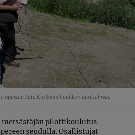
tö opastaa Satu Koskelaa haulikon käsittelyssä.
etsästäjän pilottikoulutus
pereen seudulla. Osallistujat