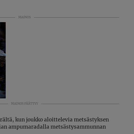
MAINOS
MAINOS PÄÄTTYY
erältä, kun joukko aloittelevia metsästyksen
Nokian ampumaradalla metsästysammunnan