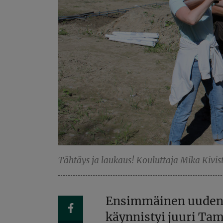
Tähtäys ja laukaus! Kouluttaja Mika Kivis
Ensimmäinen uuden m
käynnistyi juuri Tam