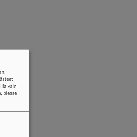
an,
västeet
lia vain
, please