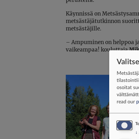
perusteita.
Käynnissä on Metsästysammu
metsästäjätutkinnon suorit
metsästäjille.
–
Ampuminen on helppoa ja
vaikeampaa! kouluttaja
Mik
Valits
Metsästäjä
tilastoint
osoitat su
välttämätt
read our
p
To
↓