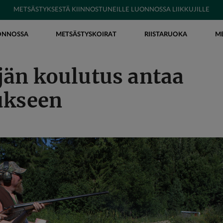
METSÄSTYKSESTÄ KIINNOSTUNEILLE LUONNOSSA LIIKKUJILLE
ONNOSSA
METSÄSTYSKOIRAT
RIISTARUOKA
M
än koulutus antaa
ukseen