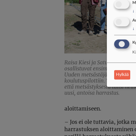
M
↓
A
↓
Ky
Kä
Raisa Kiesi ja Satu Koskela
osallistuvat ensimmäiseen
Uuden metsästäjän
Hylkää
koulutuspilottiin. Toiveena on
että metsästyksestä tulisi heill
uusi, antoisa harrastus.
aloittamiseen.
–
Jos ei ole tuttavia, jotka
harrastuksen aloittaminen 