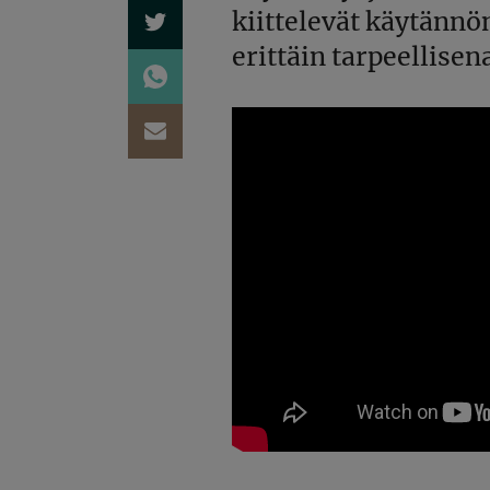
kiittelevät käytännön
erittäin tarpeellisen