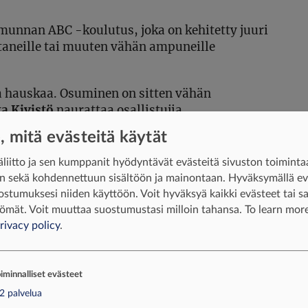
nnan ABC -koulutus, joka on kehitetty juuri
taneille tai muuten vähän ampuneille
 hauskaa. Osuminen on sitten vähän
a Kivistö
naurattaa osallistujia.
e, mitä evästeitä käytät
liitto ja sen kumppanit hyödyntävät evästeitä sivuston toiminta
Kuusi tuntia aseenkäsittelyä
iin sekä kohdennettuun sisältöön ja mainontaan. Hyväksymällä e
ostumuksesi niiden käyttöön. Voit hyväksyä kaikki evästeet tai sal
Metsästysammunnan ABC -
ömät. Voit muuttaa suostumustasi milloin tahansa.
To learn more
koulutuksessa käydään läpi sekä
rivacy policy
.
kivääri- että haulikkoammunnan
perusteet.
iminnalliset evästeet
Yhdessä kokeneiden opettajien kanssa
harjoitellaan muun muassa aseen
2
palvelua