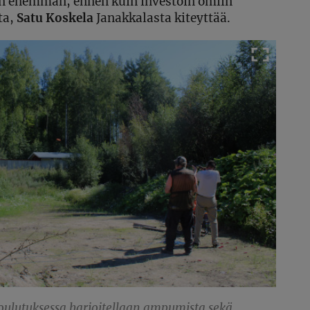
än enemmän, ennen kuin investoin omiin
sta,
Satu Koskela
Janakkalasta kiteyttää.
lutuksessa harjoitellaan ampumista sekä