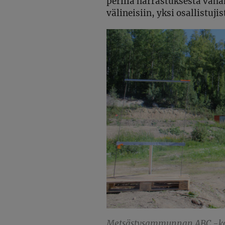
perillä harrastuksesta väh
välineisiin, yksi osallistuji
Metsästysammunnan ABC -kou