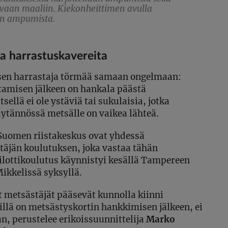
uvaan maaliin. Kiekonheittimen avulla
en ampumista.
a harrastuskavereita
ksen harrastaja törmää samaan ongelmaan:
tamisen jälkeen on hankala päästä
sellä ei ole ystäviä tai sukulaisia, jotka
ytännössä metsälle on vaikea lähteä.
 Suomen riistakeskus ovat yhdessä
täjän koulutuksen, joka vastaa tähän
lottikoulutus käynnistyi kesällä Tampereen
Mikkelissä syksyllä.
t metsästäjät pääsevät kunnolla kiinni
eillä on metsästyskortin hankkimisen jälkeen, ei
, perustelee erikoissuunnittelija
Marko