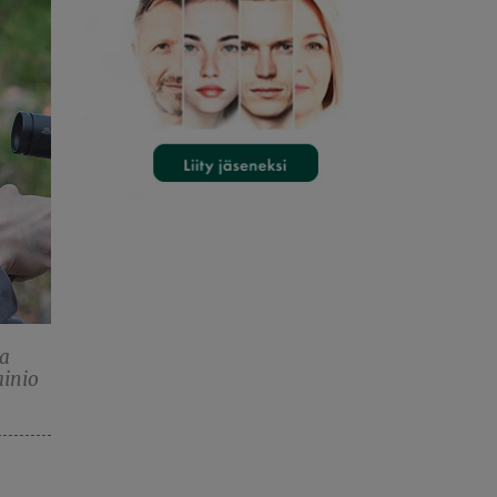
ja
ainio