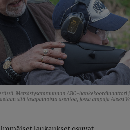
perässä. Metsästysammunnan ABC-hankekoordinaattori 
etaan sitä tasapainoista asentoa, jossa ampuja Aleksi V
nsimmäiset laukaukset osuvat