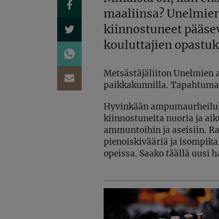
maaliinsa? Unelmie
kiinnostuneet pääs
kouluttajien opastuk
Metsästäjäliiton Unelmien 
paikkakunnilla. Tapahtum
Hyvinkään ampumaurheilu
kiinnostuneita nuoria ja ai
ammuntoihin ja aseisiin. R
pienoiskivääriä ja isompika
opeissa. Saako täällä uusi 