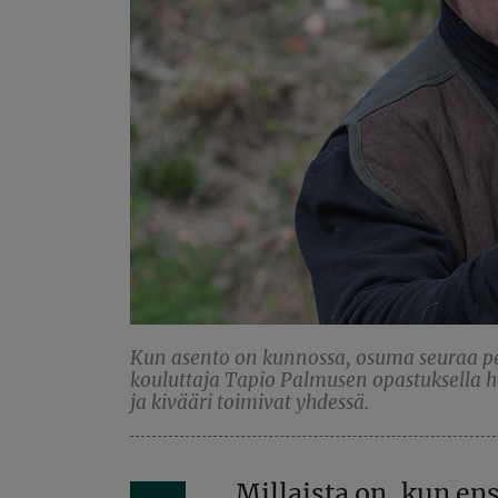
Kun asento on kunnossa, osuma seuraa 
kouluttaja Tapio Palmusen opastuksella ha
ja kivääri toimivat yhdessä.
Millaista on, kun e