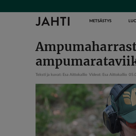
Hyppää
pääsisältöön
Main navigation
METSÄSTYS
LU
Ampumaharrastu
ampumarataviik
Teksti ja kuvat: Esa Aittokallio Videot: Esa Aittokallio
05.