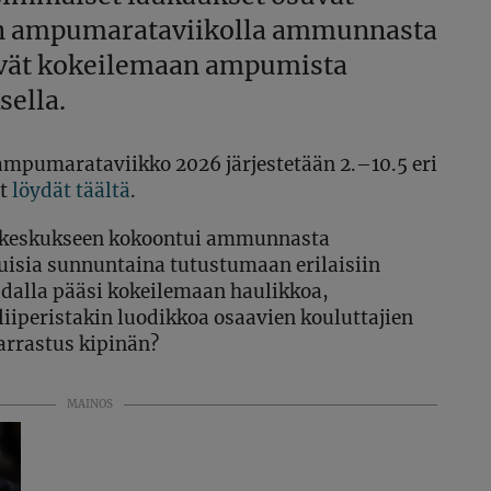
n ampumarataviikolla ammunnasta
evät kokeilemaan ampumista
sella.
ampumarataviikko 2026 järjestetään 2.–10.5 eri
at
löydät täältä
.
keskukseen kokoontui ammunnasta
kuisia sunnuntaina tutustumaan erilaisiin
adalla pääsi kokeilemaan haulikkoa,
liiperistakin luodikkoa osaavien kouluttajien
harrastus kipinän?
MAINOS