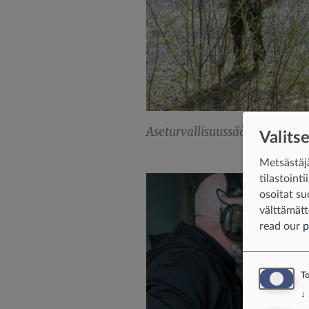
Aseturvallisuussääntöjen läpi
Valits
Metsästäjä
tilastoint
osoitat su
välttämätt
read our
p
To
↓