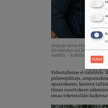
M
↓
A
↓
Ky
Kä
Ampuja Samu Hietanen valmii
Hirvitaulun voi lähettää liikke
malttia – kaikilta.
Hylkää
Videotallenne ei valehtele.
puheenjohtaja, ampumakou
opastukseen, kamera taltio
Oman suorituksen näkeminen 
omaa tekemistään kaikessa 