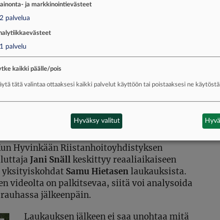
ainonta- ja markkinointievästeet
2
palvelua
nalytiikkaevästeet
1
palvelu
tke kaikki päälle/pois
ytä tätä valintaa ottaaksesi kaikki palvelut käyttöön tai poistaaksesi ne käytöstä
na. Ampumakouluttaja Jani Snäll valmiina.
elle. Liikkuva maali vaatii tarkkaa ajoitusta ja
Hyväksy valitut
Hyvä
 Kun Hyvinkään Riistanhoitoyhdistyksen
luttaja
Jani Snäll
keskittyy reaaliaikaiseen
i yksityiskohdat
Samu Hietasen
laukauksista.
videolta on palkitsevaa, siitä voi analysoida
rauhassa jälkeenpäin.
Laukauksen jälkeen ei saa unohtaa mitä