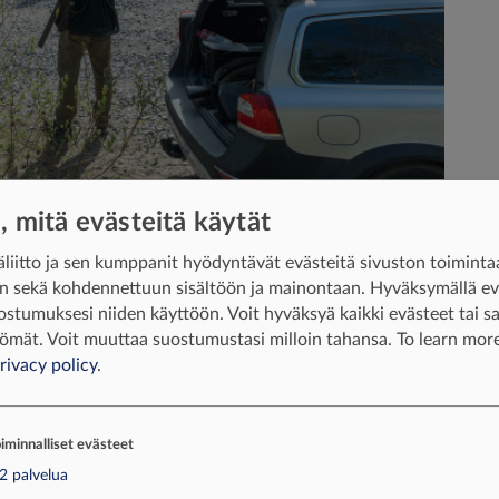
käyntiä porukalla.
e, mitä evästeitä käytät
liitto ja sen kumppanit hyödyntävät evästeitä sivuston toiminta
iin sekä kohdennettuun sisältöön ja mainontaan. Hyväksymällä e
ostumuksesi niiden käyttöön. Voit hyväksyä kaikki evästeet tai sal
ömät. Voit muuttaa suostumustasi milloin tahansa.
To learn more
rivacy policy
.
iminnalliset evästeet
2
palvelua