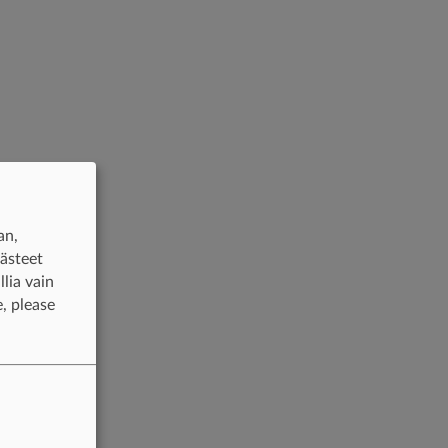
an,
västeet
lia vain
, please