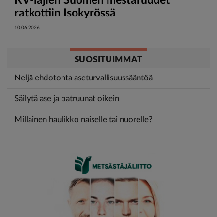
KV-lajien Suomen mestaruudet
ratkottiin Isokyrössä
10.06.2026
SUOSITUIMMAT
Neljä ehdotonta aseturvallisuussääntöä
Säilytä ase ja patruunat oikein
Millainen haulikko naiselle tai nuorelle?