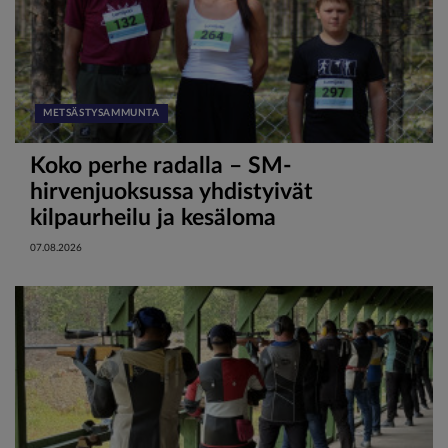
METSÄSTYSAMMUNTA
Koko perhe radalla – SM-
hirvenjuoksussa yhdistyivät
kilpaurheilu ja kesäloma
07.08.2026