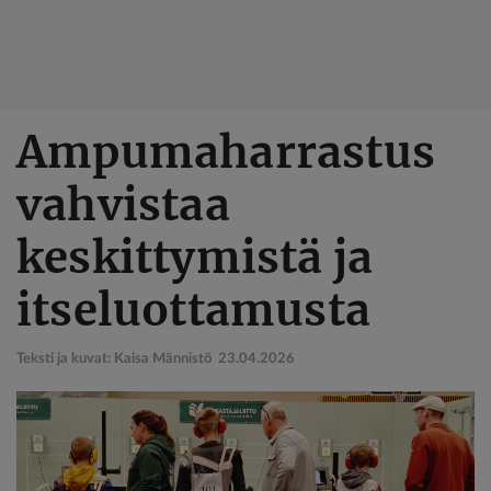
Hyppää
Ampumaharrastus
pääsisältöön
vahvistaa
keskittymistä ja
itseluottamusta
Teksti ja kuvat: Kaisa Männistö
23.04.2026