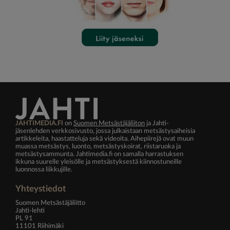
JAHTIMEDIA.FI
on
Suomen Metsästäjäliiton
ja Jahti-
jäsenlehden verkkosivusto, jossa julkaistaan metsästysaiheisia
artikkeleita, haastatteluja sekä videoita. Aihepiirejä ovat muun
muassa metsästys, luonto, metsästyskoirat, riistaruoka ja
metsästysammunta. Jahtimedia.fi on samalla harrastuksen
ikkuna suurelle yleisölle ja metsästyksestä kiinnostuneille
luonnossa liikkujille.
Yhteystiedot
Suomen Metsästäjäliitto
Jahti-lehti
PL 91
11101 Riihimäki