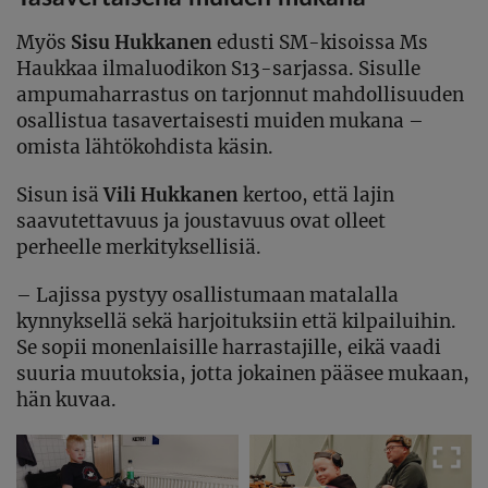
Myös
Sisu Hukkanen
edusti SM-kisoissa Ms
Haukkaa ilmaluodikon S13-sarjassa. Sisulle
ampumaharrastus on tarjonnut mahdollisuuden
osallistua tasavertaisesti muiden mukana –
omista lähtökohdista käsin.
Sisun isä
Vili Hukkanen
kertoo, että lajin
saavutettavuus ja joustavuus ovat olleet
perheelle merkityksellisiä.
– Lajissa pystyy osallistumaan matalalla
kynnyksellä sekä harjoituksiin että kilpailuihin.
Se sopii monenlaisille harrastajille, eikä vaadi
suuria muutoksia, jotta jokainen pääsee mukaan,
hän kuvaa.