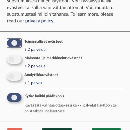
samalla tavalla mahdollista.
suostumuksesi niiden käyttöön. Voit hyväksyä kaikki
evästeet tai sallia vain välttämättömät. Voit muuttaa
Ampumaharrastuksessa pääsee mukaan
suostumustasi milloin tahansa.
To learn more, please
porukkaan ja saa olla yhdenvertainen muiden
read our
privacy policy
.
kanssa.
Harrastuksessa huomioidaan yksilölliset tarpeet
joustavasti. Ampua voi seisten tai istuen, ja
Toiminnalliset evästeet
tarvittaessa käytössä ovat erilaiset tuet sekä apu
↓
2
palvelua
välineiden käsittelyssä.
Mainonta- ja markkinointievästeet
↓
2
palvelua
Isän mukaan harrastuksen ilmapiiri on ollut yksi
sen suurimmista vahvuuksista.
Analytiikkaevästeet
↓
1
palvelu
– Harrastus on ollut kevyt ja mielekäs, mutta
samalla kehittävä monella tapaa.
Kytke kaikki päälle/pois
Ampumasarjojen välissä voi leikkiä kavereiden
Käytä tätä valintaa ottaaksesi kaikki palvelut käyttöön tai
kanssa, ja se tekee harrastuksesta mukavan. Se
poistaaksesi ne käytöstä.
on voimavara, eikä ole fyysisesti liian haastava.
Ampumaan on aina ilo tulla – siellä on ystäviä,