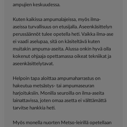
ampujien keskuudessa.
Kuten kaikissa ampumalajeissa, myös ilma-
aseissa turvallisuus on etusijalla. Aseenkäsittelyn
perussäännöt tulee opetella heti. Vaikka ilma-ase
ei vaadi aselupaa, sitä on käsiteltävä kuten
muitakin ampuma-aseita. Alussa onkin hyvä olla
kokenut ohjaaja opettamassa oikeat tekniikat ja
aseenkäsittelytavat.
Helpoin tapa aloittaa ampumaharrastus on
hakeutua metsästys- tai ampumaseuran
harjoituksiin. Monilla seuroilla on ilma-aseita
lainattavissa, joten omaa asetta ei välttämättä
tarvitse hankkia heti.
Myös monella nuorten Metso-leirillä opetellaan