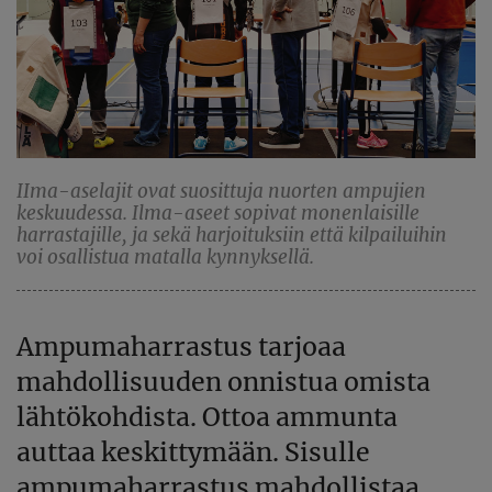
IIma-aselajit ovat suosittuja nuorten ampujien
keskuudessa. Ilma-aseet sopivat monenlaisille
harrastajille, ja sekä harjoituksiin että kilpailuihin
voi osallistua matalla kynnyksellä.
Ampumaharrastus tarjoaa
mahdollisuuden onnistua omista
lähtökohdista. Ottoa ammunta
auttaa keskittymään. Sisulle
ampumaharrastus mahdollistaa