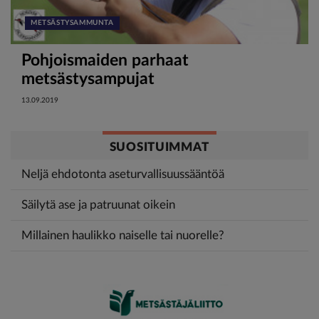
METSÄSTYSAMMUNTA
Pohjoismaiden parhaat
metsästysampujat
13.09.2019
SUOSITUIMMAT
Neljä ehdotonta aseturvallisuussääntöä
Säilytä ase ja patruunat oikein
Millainen haulikko naiselle tai nuorelle?