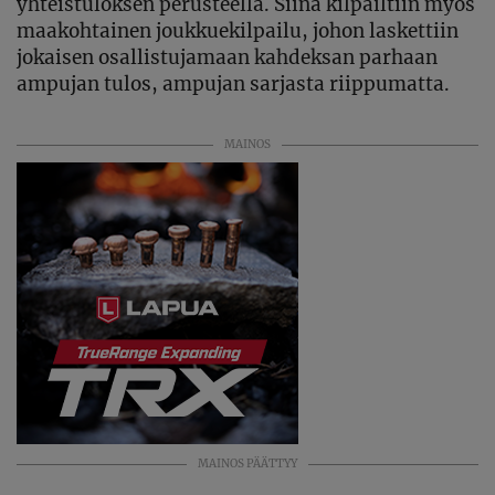
yhteistuloksen perusteella. Siinä kilpailtiin myös
maakohtainen joukkuekilpailu, johon laskettiin
jokaisen osallistujamaan kahdeksan parhaan
ampujan tulos, ampujan sarjasta riippumatta.
MAINOS
MAINOS PÄÄTTYY