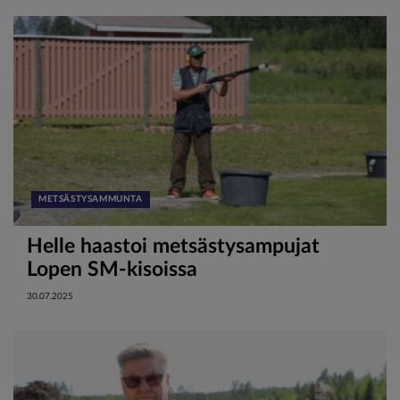
METSÄSTYSAMMUNTA
Helle haastoi metsästysampujat
Lopen SM-kisoissa
30.07.2025