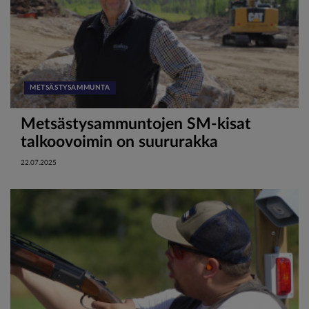
METSÄSTYSAMMUNTA
Metsästysammuntojen SM-kisat
talkoovoimin on suururakka
22.07.2025