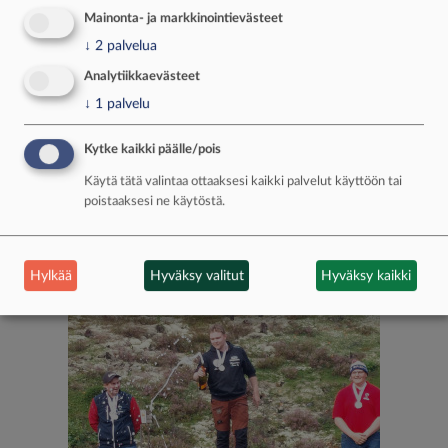
Mainonta- ja markkinointievästeet
Yhteiskilpailussa pronssille A60-
sarjassa yltänyt Jouni Kaunisto rikkoo
↓
2
palvelua
kiekkoja surutta trap-ammunnassa.
Analytiikkaevästeet
↓
1
palvelu
Kytke kaikki päälle/pois
Käytä tätä valintaa ottaaksesi kaikki palvelut käyttöön tai
poistaaksesi ne käytöstä.
Hylkää
Hyväksy valitut
Hyväksy kaikki