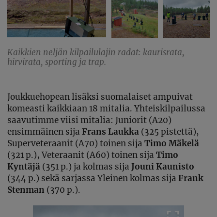
Kaikkien neljän kilpailulajin radat: kaurisrata,
hirvirata, sporting ja trap.
Joukkuehopean lisäksi suomalaiset ampuivat
komeasti kaikkiaan 18 mitalia. Yhteiskilpailussa
saavutimme viisi mitalia: Juniorit (A20)
ensimmäinen sija
Frans Laukka
(325 pistettä),
Superveteraanit (A70) toinen sija
Timo Mäkelä
(321 p.), Veteraanit (A60) toinen sija
Timo
Kyntäjä
(351 p.) ja kolmas sija
Jouni Kaunisto
(344 p.) sekä sarjassa Yleinen kolmas sija
Frank
Stenman
(370 p.).