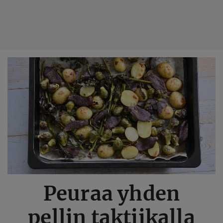
Hyppää
pääsisältöön
Peuraa yhden
pellin taktiikalla