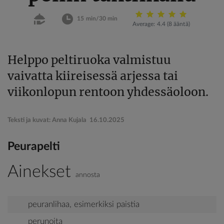
15 min/30 min
Average:
4.4
(
8
ääntä)
Helppo peltiruoka valmistuu
vaivatta kiireisessä arjessa tai
viikonlopun rentoon yhdessäoloon.
Teksti ja kuvat: Anna Kujala
16.10.2025
Peurapelti
Ainekset
annosta
peuranlihaa, esimerkiksi paistia
perunoita