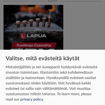
MAINOS
Valitse, mitä evästeitä käytät
Metsästäjäliitto ja sen kumppanit hyödyntävät evästeitä
MAINOS PÄÄTTYY
sivuston toimintaan, tilastointiin sekä kohdennettuun
sisältöön ja mainontaan. Hyväksymällä evästeet osoitat
Tarjoile ruoka vaikkapa aiolin ja vihersalaatin
suostumuksesi niiden käyttöön. Voit hyväksyä kaikki
kanssa.
evästeet tai sallia vain välttämättömät. Voit muuttaa
suostumustasi milloin tahansa.
To learn more, please
Jahtimedia on Metsästäjäliiton verkkomedia.
read our
privacy policy
.