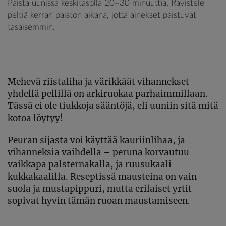
Paista uunissa keskitasolla 20–30 minuuttia. Ravistele
peltiä kerran paiston aikana, jotta ainekset paistuvat
tasaisemmin.
Mehevä riistaliha ja värikkäät vihannekset
yhdellä pellillä on arkiruokaa parhaimmillaan.
Tässä ei ole tiukkoja sääntöjä, eli uuniin sitä mitä
kotoa löytyy!
Peuran sijasta voi käyttää kauriinlihaa, ja
vihanneksia vaihdella – peruna korvautuu
vaikkapa palsternakalla, ja ruusukaali
kukkakaalilla. Reseptissä mausteina on vain
suola ja mustapippuri, mutta erilaiset yrtit
sopivat hyvin tämän ruoan maustamiseen.