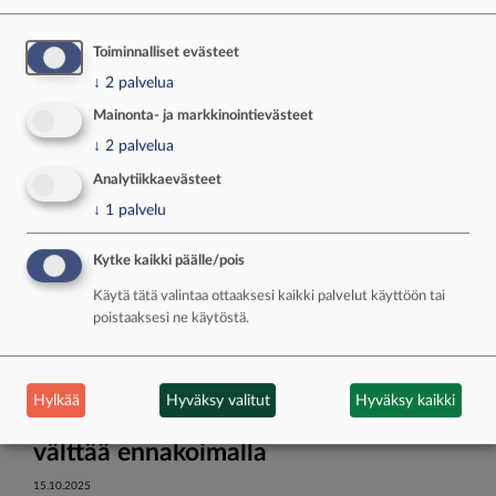
Toiminnalliset evästeet
↓
2
palvelua
LUE MYÖS
Mainonta- ja markkinointievästeet
↓
2
palvelua
Analytiikkaevästeet
↓
1
palvelu
Kytke kaikki päälle/pois
Käytä tätä valintaa ottaaksesi kaikki palvelut käyttöön tai
poistaaksesi ne käytöstä.
LUONNOSSA
Hylkää
Hyväksy valitut
Hyväksy kaikki
Malttia ratissa – riistakolarin voi
välttää ennakoimalla
15.10.2025