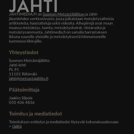
JAHTIMEDIA.FI
on
Suomen Metsästäjäliiton
ja Jahti-
jäsenlehden verkkosivusto, jossa julkaistaan metsästysaiheisia
artikkeleita, haastatteluja sekä videoita. Aihepiirejä ovat muun
muassa metsästys, luonto, metsästyskoirat, riistaruoka ja
metsästysammunta. Jahtimedia.fi on samalla harrastuksen
ikkuna suurelle yleisölle ja metsästyksestä kiinnostuneille
luonnossa liikkujille.
Yhteystiedot
Suomen Metsästäjäliitto
Jahti-lehti
PL 91
11101 Riihimäki
jahti@metsastajaliitto.fi
Päätoimittaja
Jaakko Silpola
050 406 4836
Toimitus ja mediatiedot
Toimituksen esittelyn ja mediatiedot löytyvät kokonaisuudessaan
>
täältä