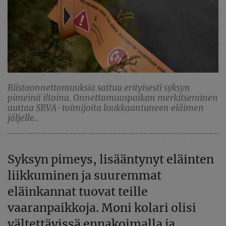
Riistaonnettomuuksia sattuu erityisesti syksyn
pimeinä iltoina. Onnettomuuspaikan merkitseminen
auttaa SRVA-toimijoita loukkaantuneen eläimen
jäljelle..
Syksyn pimeys, lisääntynyt eläinten
liikkuminen ja suuremmat
eläinkannat tuovat teille
vaaranpaikkoja. Moni kolari olisi
vältettävissä ennakoimalla ja