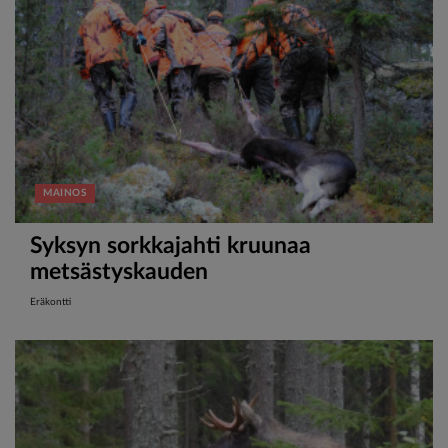
MAINOS
Syksyn sorkkajahti kruunaa
metsästyskauden
Eräkontti