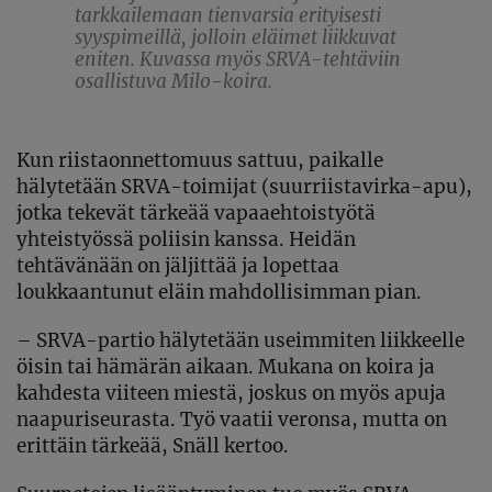
tarkkailemaan tienvarsia erityisesti
syyspimeillä, jolloin eläimet liikkuvat
eniten. Kuvassa myös SRVA-tehtäviin
osallistuva Milo-koira.
Kun riistaonnettomuus sattuu, paikalle
hälytetään SRVA-toimijat (suurriistavirka-apu),
jotka tekevät tärkeää vapaaehtoistyötä
yhteistyössä poliisin kanssa. Heidän
tehtävänään on jäljittää ja lopettaa
loukkaantunut eläin mahdollisimman pian.
– SRVA-partio hälytetään useimmiten liikkeelle
öisin tai hämärän aikaan. Mukana on koira ja
kahdesta viiteen miestä, joskus on myös apuja
naapuriseurasta. Työ vaatii veronsa, mutta on
erittäin tärkeää, Snäll kertoo.