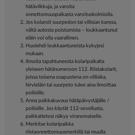
hätävilkkuja, ja varoita
onnettomuuspaikasta varoituskolmiolla.
Jos kolaroit suurpedon tai villisian kanssa,
vältä autosta poistumista – loukkaantunut
eläin voi olla vaarallinen.
Huolehdi loukkaantuneista kykyjesi
mukaan.
Ilmoita tapahtuneesta kolaripaikalta
yleiseen hätänumeroon 112. Riistakolarit,
joissa toisena osapuolena on villisika,
hirvieläin tai suurpeto tulee aina ilmoittaa
poliisille.
Anna paikkakuvaus hätäpäivystäjälle /
poliisille. Jos käytät 112-sovellusta,
paikkatietosi näkyy viranomaiselle.
Merkitse kolaripaikka
riistaonnettomuusmerkillä tai muulla