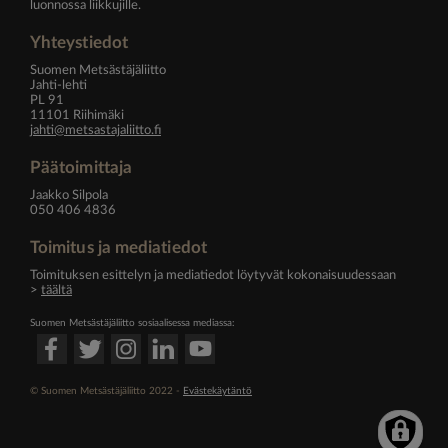
luonnossa liikkujille.
Yhteystiedot
Suomen Metsästäjäliitto
Jahti-lehti
PL 91
11101 Riihimäki
jahti@metsastajaliitto.fi
Päätoimittaja
Jaakko Silpola
050 406 4836
Toimitus ja mediatiedot
Toimituksen esittelyn ja mediatiedot löytyvät kokonaisuudessaan
>
täältä
Suomen Metsästäjäliitto sosiaalisessa mediassa:
© Suomen Metsästäjäliitto 2022 -
Evästekäytäntö