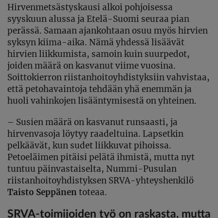
Hirvenmetsästyskausi alkoi pohjoisessa
syyskuun alussa ja Etelä-Suomi seuraa pian
perässä. Samaan ajankohtaan osuu myös hirvien
syksyn kiima-aika. Nämä yhdessä lisäävät
hirvien liikkumista, samoin kuin suurpedot,
joiden määrä on kasvanut viime vuosina.
Soittokierron riistanhoitoyhdistyksiin vahvistaa,
että petohavaintoja tehdään yhä enemmän ja
huoli vahinkojen lisääntymisestä on yhteinen.
– Susien määrä on kasvanut runsaasti, ja
hirvenvasoja löytyy raadeltuina. Lapsetkin
pelkäävät, kun sudet liikkuvat pihoissa.
Petoeläimen pitäisi pelätä ihmistä, mutta nyt
tuntuu päinvastaiselta, Nummi-Pusulan
riistanhoitoyhdistyksen SRVA-yhteyshenkilö
Taisto Seppänen
toteaa.
SRVA-toimijoiden työ on raskasta, mutta