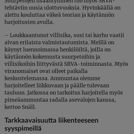
Suurpetojen lisääntyminen tuo myös SRVA-
tehtäviin uusia ulottuvuuksia. Hyvinkäällä on
alettu kouluttaa väkeä teorian ja käytännön
harjoitusten avulla.
– Loukkaantunut villisika, susi tai karhu vaatii
aivan erilaista valmistautumista. Meillä on
käynyt luennoimassa henkilöiltä, joilla on
käytännön kokemusta suurpetoihin ja
villisikoihin liittyvästä SRVA-toiminnasta. Myös
viranomaiset ovat olleet paikalla
keskustelemassa. Ammuntaa olemme
harjoitelleet liikkuvaan ja päälle tulevaan
tauluun. Jatkossa on tarkoitus harjoitella myös
pimeäammuntaa radalla asevalojen kanssa,
kertoo Snäll.
Tarkkaavaisuutta liikenteeseen
syyspimeillä