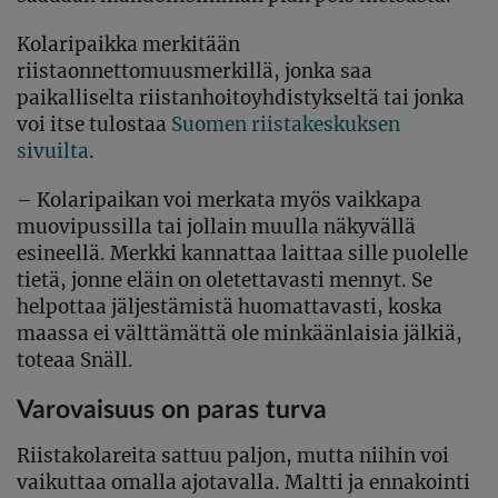
Kolaripaikka merkitään
riistaonnettomuusmerkillä, jonka saa
paikalliselta riistanhoitoyhdistykseltä tai jonka
voi itse tulostaa
Suomen riistakeskuksen
sivuilta
.
– Kolaripaikan voi merkata myös vaikkapa
muovipussilla tai jollain muulla näkyvällä
esineellä. Merkki kannattaa laittaa sille puolelle
tietä, jonne eläin on oletettavasti mennyt. Se
helpottaa jäljestämistä huomattavasti, koska
maassa ei välttämättä ole minkäänlaisia jälkiä,
toteaa Snäll.
Varovaisuus on paras turva
Riistakolareita sattuu paljon, mutta niihin voi
vaikuttaa omalla ajotavalla. Maltti ja ennakointi