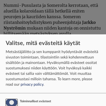
Nummi-Pusulasta ja Somerolta kerrotaan, että
alueilla kolaroidaan tällä hetkellä eniten
peurojen ja kauriiden kanssa. Someron
riistanhoitoyhdistyksen puheenjohtaja
Jarkko
Nyströmin
mukaan niiden kantoja on onnistuttu
hillitsemään metsästyksen avulla.
Valitse, mitä evästeitä käytät
Seppänen kertoo, että Nummi-Pusulan alueella
hirvet ovat toistaiseksi viihtyneet pelloilla
Metsästäjäliitto ja sen kumppanit hyödyntävät evästeitä
kesälaitumilla, eivätkä ole vielä lähteneet
sivuston toimintaan, tilastointiin sekä kohdennettuun
liikkeelle. Riistaonnettomuuksia on kuitenkin
sisältöön ja mainontaan. Hyväksymällä evästeet osoitat
paljon, ja hän painottaakin, että autoilijoiden on
suostumuksesi niiden käyttöön. Voit hyväksyä kaikki
syksyn pimeydessä oltava erityisen tarkkoina.
evästeet tai sallia vain välttämättömät. Voit muuttaa
suostumustasi milloin tahansa.
To learn more, please
– Hirvi tai peura tulee tielle silmänräpäyksessä.
read our
privacy policy
.
Nopeudet nousevat ja ihmisillä on kiire, mutta
kaasujalkaa olisi syytä keventää hämärän tullen,
hän sanoo.
Toiminnalliset evästeet