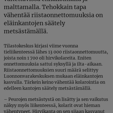
malttamalla. Tehokkain tapa
vähentää riistaonnettomuuksia on
eläinkantojen säätely
metsästämällä.
Tilastokeskus kirjasi viime vuonna
tieliikenteessä lähes 13 000 riistaonnettomuutta,
joista noin 1 700 oli hirvikolareita. Eniten
onnettomuuksia sattui syksyllä ja ilta-aikaan.
Riistaonnettomuuksien suuri määrä selittyy
Luonnonvarakeskuksen mukaan eläinkantojen
kasvulla. Tärkein keino vähentää kolarointia on
edelleen kantojen säätely metsästämällä.
– Peurojen metsästystä on lisätty ja sen vaikutus
näkyy myös liikenteessä, kolarit ovat hieman
vähentyneet. Hirvikanta on sen sijaan kasvanut