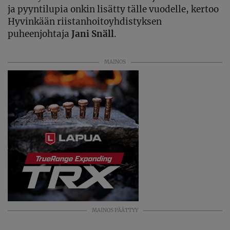
ja pyyntilupia onkin lisätty tälle vuodelle, kertoo
Hyvinkään riistanhoitoyhdistyksen
puheenjohtaja
Jani Snäll
.
MAINOS
MAINOS PÄÄTTYY