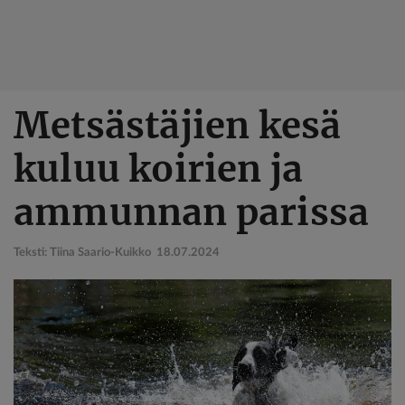
Hyppää
Metsästäjien kesä
pääsisältöön
kuluu koirien ja
ammunnan parissa
Teksti: Tiina Saario-Kuikko
18.07.2024