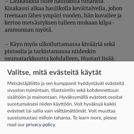
– Laukauksia tulee haulikolla tuhansia.
Kisakausi alkaa haulikolla kevättalvella, johon
treenaan lähes ympäri vuoden, hän kuvailee ja
kertoo metsästyksen tulleen mukaan kilpa-
ammunnan myötä.
– Käyn myös ulkoiluttamassa kivääriä sekä
pistoolia ja tarkistamassa niidenkin
osumatarkkuutta kohdalleen, Huotari lisää.
Valitse, mitä evästeitä käytät
Hän tunnustautuu niin ikään luontoihmiseksi.
Metsästäjäliitto ja sen kumppanit hyödyntävät evästeitä
– Olen pienestä asti ollut luonnossa komuaja, ja
sivuston toimintaan, tilastointiin sekä kohdennettuun
perheeni on ollut harrastava perhe. Luonto on
sisältöön ja mainontaan. Hyväksymällä evästeet osoitat
tärkeää ja sinne pitää päästä, kun hektinen työ ja
suostumuksesi niiden käyttöön. Voit hyväksyä kaikki
muu harrastus vievät aikaa, Huotari vakuuttaa ja
evästeet tai sallia vain välttämättömät. Voit muuttaa
sanoo seuraavansa jahtialueiden asukkeja, muun
suostumustasi milloin tahansa.
To learn more, please
muassa hirvien vasomista ja riistalintujen
read our
privacy policy
.
muuttoa ja poikueita, petoja unohtamatta.