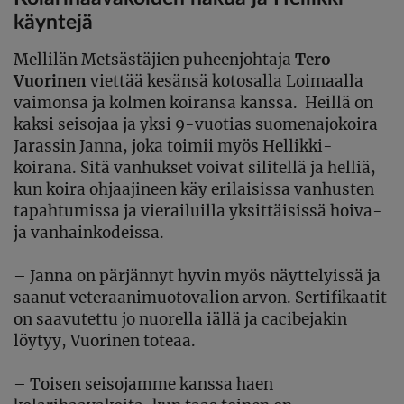
käyntejä
Mellilän Metsästäjien puheenjohtaja
Tero
Vuorinen
viettää kesänsä kotosalla Loimaalla
vaimonsa ja kolmen koiransa kanssa.
Heillä on
kaksi seisojaa ja yksi 9-vuotias suomenajokoira
Jarassin Janna, joka toimii myös Hellikki-
koirana. Sitä vanhukset voivat silitellä ja helliä,
kun koira ohjaajineen käy erilaisissa vanhusten
tapahtumissa ja vierailuilla yksittäisissä hoiva-
ja vanhainkodeissa.
– Janna on pärjännyt hyvin myös näyttelyissä ja
saanut veteraanimuotovalion arvon. Sertifikaatit
on saavutettu jo nuorella iällä ja cacibejakin
löytyy, Vuorinen toteaa.
– Toisen seisojamme kanssa haen