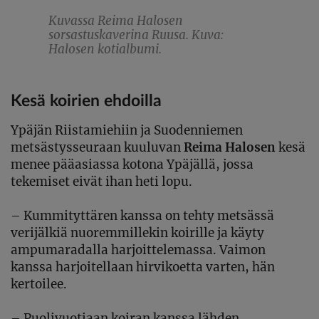
Kuvassa Reima Halosen
sorsastuskaverina Ruusa. Kuva:
Halosen kotialbumi.
Kesä koirien ehdoilla
Ypäjän Riistamiehiin ja Suodenniemen
metsästysseuraan kuuluvan
Reima Halosen
kesä
menee pääasiassa kotona Ypäjällä, jossa
tekemiset eivät ihan heti lopu.
–
Kummityttären kanssa on tehty metsässä
verijälkiä nuoremmillekin koirille ja käyty
ampumaradalla harjoittelemassa. Vaimon
kanssa harjoitellaan hirvikoetta varten, hän
kertoilee.
–
Puolivuotiaan koiran kanssa lähden