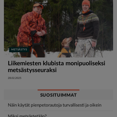
METSÄSTYS
Liikemiesten klubista monipuoliseksi
metsästysseuraksi
28.02.2025
SUOSITUIMMAT
Näin käytät pienpetorautoja turvallisesti ja oikein
Miksi metsästetään?