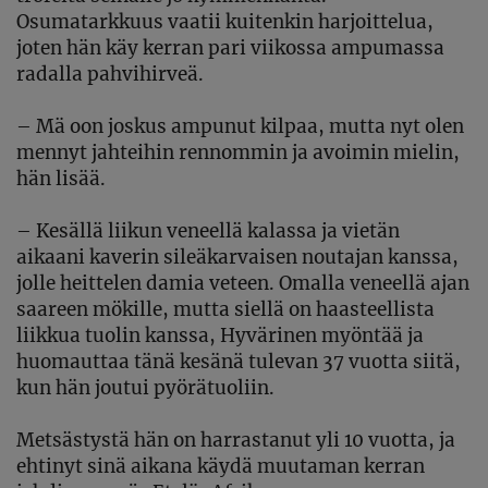
Osumatarkkuus vaatii kuitenkin harjoittelua,
joten hän käy
kerran pari viikossa ampumassa
radalla pahvihirveä.
–
M
ä oon joskus ampunut
kilpaa,
mutta
nyt olen
mennyt jahteihin
rennommin ja avoimin mielin
,
hän lisää
.
–
Kesällä liikun
veneellä
kalassa
ja vietän
aikaani kaverin
sileäkarvai
s
en noutaja
n
kanssa
,
jolle heittelen
damia veteen
.
O
malla veneellä
ajan
saareen mökille, mutta siellä
on
haasteellista
liikkua tuolin kanssa
, Hyvärinen myöntää ja
huomauttaa tänä kesänä tulevan
37 vuotta
siitä,
kun hän joutui
pyörä
tuoli
in.
M
etsästystä
hän
on harrastanut yli 10 vuotta
, ja
ehtinyt sinä aikana käydä muutaman kerran