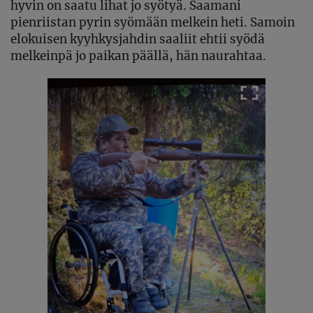
hyvin on saatu lihat jo syötyä.
Saamani
p
ienriistan pyrin syömään melkein heti.
Samoin
e
lokuisen kyyhkysjahdin saaliit ehtii syö
dä
melkeinpä
jo
paikan päällä, hän naurahtaa.