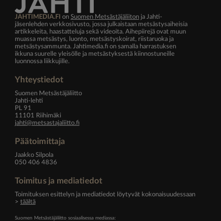
JAHTIMEDIA.FI
on
Suomen Metsästäjäliiton
ja Jahti-
jäsenlehden verkkosivusto, jossa julkaistaan metsästysaiheisia
artikkeleita, haastatteluja sekä videoita. Aihepiirejä ovat muun
muassa metsästys, luonto, metsästyskoirat, riistaruoka ja
metsästysammunta. Jahtimedia.fi on samalla harrastuksen
ikkuna suurelle yleisölle ja metsästyksestä kiinnostuneille
luonnossa liikkujille.
Yhteystiedot
Suomen Metsästäjäliitto
Jahti-lehti
PL 91
11101 Riihimäki
jahti@metsastajaliitto.fi
Päätoimittaja
Jaakko Silpola
050 406 4836
Toimitus ja mediatiedot
Toimituksen esittelyn ja mediatiedot löytyvät kokonaisuudessaan
>
täältä
Suomen Metsästäjäliitto sosiaalisessa mediassa: