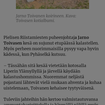
Jarno Toivanen koirineen. Kuva:
Toivasen kotialbumi.
Pielisen Riistamiesten
puheenjohtaj
a Jarno
Toivasen
kesä on sujunut etupäässä kalastellen.
Myös perheen nuorimmaisilla pysyy vapa hyvin
kädessä, kun Pyhäselkä kutsuu.
–
T
ässähän sitä kesää
vietetään kotosalla
Liperin Ylämyllyllä ja järvellä
käydään
k
alastushommi
ss
a.
N
uoremmat neljästä
pojasta
ni
lähtevät
vielä muka
an
ahventa ja kuhaa
uistelemaan, Toivanen kehaisee tyytyväisenä
.
Tuleviin jahteihin hän kertoo valmistautuvansa