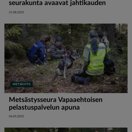
seurakunta avaavat jahtikauden
yhdessä
21.08.2025
METSÄSTYS
Metsästysseura Vapaaehtoisen
pelastuspalvelun apuna
06.05.2025