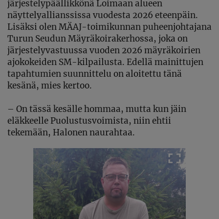
järjestelypäällikkönä Loimaan alueen
näyttelyallianssissa vuodesta 2026 eteenpäin.
Lisäksi olen MÄAJ-toimikunnan puheenjohtajana
Turun Seudun Mäyräkoirakerhossa, joka on
järjestelyvastuussa vuoden 2026 mäyräkoirien
ajokokeiden SM-kilpailusta. Edellä mainittujen
tapahtumien suunnittelu on aloitettu tänä
kesänä, mies kertoo.
– On tässä kesälle hommaa, mutta kun jäin
eläkkeelle Puolustusvoimista, niin ehtii
tekemään, Halonen naurahtaa.