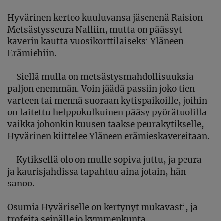
Hyvärinen kertoo kuuluvansa
jäsenenä Raision
Metsästysseura Nalliin
, mutta
on päässyt
kaverin kautta vuosikorttilaiseksi
Yläneen
E
rämie
hiin.
–
Si
ellä
mulla
on
metsästys
mahdollisuuksia
paljon enemmän
. V
oin jäädä passiin
joko
tien
varteen
tai mennä suoraan kytispaikoille, joihin
on laitettu helppokulkuinen pääsy
pyörätuoli
lla
vaikka johonkin kuusen taakse
peurakytikselle,
Hyvärinen kiittelee Yläneen erämieskavereitaan
.
–
Kytiksellä olo on
mulle sopiva juttu
, ja p
eura
-
ja kaurisjahdissa tapahtuu aina jotain
, hän
sanoo
.
Osumia Hyväriselle on kertynyt mukavasti, ja
trofeita seinälle jo kymmenkunta.