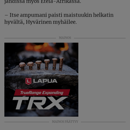
jahdissa myös
Etelä-Afrikassa.
–
Itse ampumani
paisti maistuukin helkatin
hyvältä
, Hyvärinen myhäilee.
MAINOS
MAINOS PÄÄTTYY