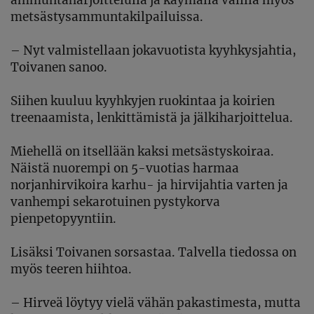
ammuntaharjoittelulla ja käymällä välillä
myös
metsästysammuntakilpailuissa.
–
Nyt
valmistellaan jokavuotista kyyhkysjahtia,
Toivanen sanoo.
Siihen kuuluu kyyhkyjen ruokintaa ja koirien
treenaamista, lenkittämistä ja jälkiharjoittelua.
Miehellä on itsellään kaksi metsästyskoiraa.
Näistä nuorempi on 5-vuotias harmaa
norjanhirvikoira karhu- ja hirvijahtia varten ja
vanhempi sekarotuinen pystykorva
pienpetopyyntiin.
Lisäksi Toivanen sorsastaa. Talvella
tiedossa
on
myös teeren hiihtoa.
–
Hirveä löytyy vielä vähän
pakastimesta
, mutta