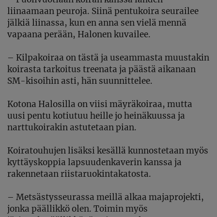
liinaamaan peuroja. Siinä pentukoira seurailee
jälkiä liinassa, kun en anna sen vielä mennä
vapaana perään, Halonen kuvailee.
–
Kilpakoiraa on tästä ja useammasta muustakin
koirasta tarkoitus treenata ja päästä aikanaan
SM-kisoihin asti, hän suunnittelee.
Kotona Halosilla on viisi mäyräkoiraa, mutta
uusi pentu kotiutuu heille jo heinäkuussa ja
narttukoirakin astutetaan pian.
Koiratouhujen lisäksi kesällä kunnostetaan myös
kyttäyskoppia lapsuudenkaverin kanssa ja
rakennetaan riistaruokintakatosta.
–
Metsästysseurassa meillä alkaa majaprojekti,
jonka päällikkö olen.
Toimin myös