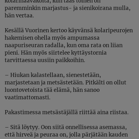
kolarihaavakoita, kun taas toinen on
paremminkin marjastus- ja sienikoirana mulla,
hän vertaa.
Kesällä Vuorinen kertoo käyvänsä kolaripeurojen
hakemisen ohella myös ampumassa
naapuriseuran radalla, kun oma rata on liian
pieni. Hän myös siirtelee kyttäystornia
tarvittaessa uusiin paikkoihin.
– Hiukan kalastellaan, sienestetään,
marjastetaan ja metsästetään. Pitkälti on ollut
luontovetoista tää elämä, hän sanoo
vaatimattomasti.
Pakastimessa metsästäjällä riittää aina riistaa.
–
Sitä löytyy. Oon siitä onnellisessa asemassa,
että hirveä ja peuraa on, jolla pärjätään kauden