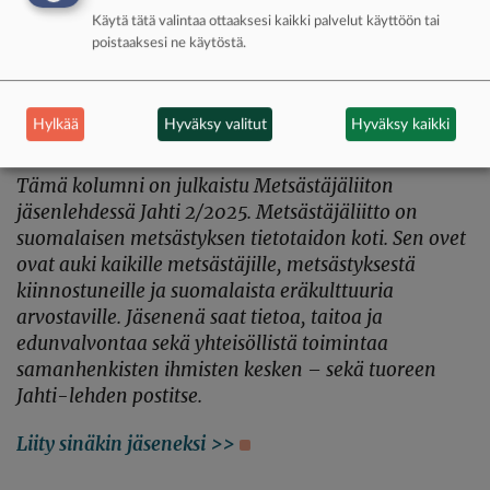
Käytä tätä valintaa ottaaksesi kaikki palvelut käyttöön tai
poistaaksesi ne käytöstä.
Hylkää
Hyväksy valitut
Hyväksy kaikki
Tämä kolumni on julkaistu Metsästäjäliiton
jäsenlehdessä Jahti 2/2025. Metsästäjäliitto on
suomalaisen metsästyksen tietotaidon koti. Sen ovet
ovat auki kaikille metsästäjille, metsästyksestä
kiinnostuneille ja suomalaista eräkulttuuria
arvostaville.
Jäsenenä saat tietoa, taitoa ja
edunvalvontaa sekä yhteisöllistä toimintaa
samanhenkisten ihmisten kesken – sekä tuoreen
Jahti-lehden postitse.
Liity sinäkin jäseneksi >>