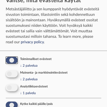
Valitse, mitä evästeitä käytät
näkee yhä useammin.
Metsästäjäliitto ja sen kumppanit hyödyntävät evästeitä
On helppo yhtyä erään vieraan arvioon, mikä on
sivuston toimintaan, tilastointiin sekä kohdennettuun
kutsujahdissa tärkeintä. Tärkeintä on saada
sisältöön ja mainontaan. Hyväksymällä evästeet osoitat
kutsu!
suostumuksesi niiden käyttöön. Voit hyväksyä kaikki
evästeet tai sallia vain välttämättömät. Voit muuttaa
suostumustasi milloin tahansa.
To learn more, please
read our
privacy policy
.
Toiminnalliset evästeet
↓
2
palvelua
Mainonta- ja markkinointievästeet
↓
2
palvelua
Analytiikkaevästeet
↓
1
palvelu
Kytke kaikki päälle/pois