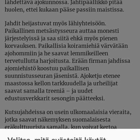
lähdettävä ajokunnossa. Jahtipäällikkö pitää
huolen, ettei kukaan pääse passiin maistissa.
Jahdit heijastuvat myös lähiyhteisöön.
Paikallinen metsästysseura auttaa monesti
järjestelyissä ja saa siitä ehkä myös pienen
korvauksen. Paikallisia koiramiehiä värvätään
ajohommiin ja he saavat lemmikeilleen
tervetullutta harjoitusta. Erään firman jahdissa
ajomiehistö koostuu paikallisen
suunnistusseuran jäsenistä. Ajoketju etenee
maastossa kellon tarkkuudella ja urheilijat
saavat samalla treeniä – ja uudet
edustusverkkarit sesongin päätteeksi.
Kutsujahdeissa on usein ulkomaalaisia vieraita,
jotka saavat näkemyksen suomalaisesta
eräkulttuurista samalla, kun voivat kertoa
omista jahdeistaan. Metsästäviä naisia jahdeissa