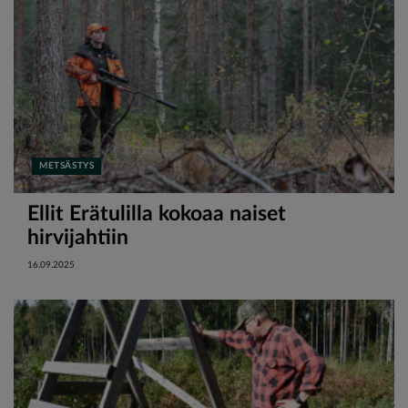
METSÄSTYS
Ellit Erätulilla kokoaa naiset
hirvijahtiin
16.09.2025