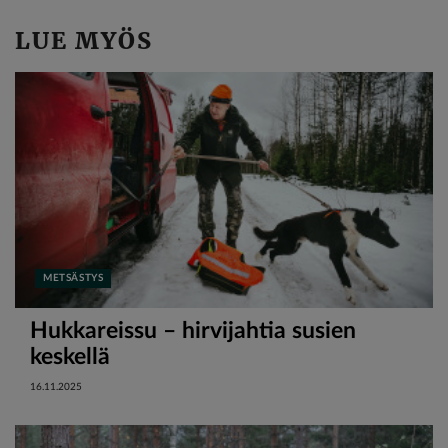
LUE MYÖS
METSÄSTYS
Hukkareissu – hirvijahtia susien
keskellä
16.11.2025