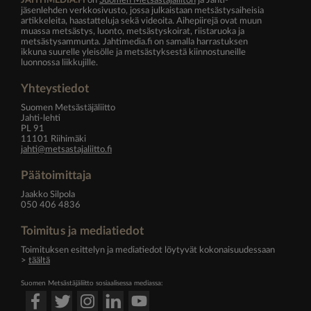
JAHTIMEDIA.FI
on
Suomen Metsästäjäliiton
ja Jahti-
jäsenlehden verkkosivusto, jossa julkaistaan metsästysaiheisia
artikkeleita, haastatteluja sekä videoita. Aihepiirejä ovat muun
muassa metsästys, luonto, metsästyskoirat, riistaruoka ja
metsästysammunta. Jahtimedia.fi on samalla harrastuksen
ikkuna suurelle yleisölle ja metsästyksestä kiinnostuneille
luonnossa liikkujille.
Yhteystiedot
Suomen Metsästäjäliitto
Jahti-lehti
PL 91
11101 Riihimäki
jahti@metsastajaliitto.fi
Päätoimittaja
Jaakko Silpola
050 406 4836
Toimitus ja mediatiedot
Toimituksen esittelyn ja mediatiedot löytyvät kokonaisuudessaan
>
täältä
Suomen Metsästäjäliitto sosiaalisessa mediassa: