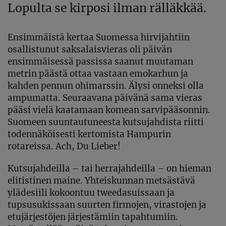
Lopulta se kirposi ilman rälläkkää.
Ensimmäistä kertaa Suomessa hirvijahtiin
osallistunut saksalaisvieras oli päivän
ensimmäisessä passissa saanut muutaman
metrin päästä ottaa vastaan emokarhun ja
kahden pennun ohimarssin. Älysi onneksi olla
ampumatta. Seuraavana päivänä sama vieras
pääsi vielä kaatamaan komean sarvipääsonnin.
Suomeen suuntautuneesta kutsujahdista riitti
todennäköisesti kertomista Hampurin
rotareissa. Ach, Du Lieber!
Kutsujahdeilla – tai herrajahdeilla – on hieman
elitistinen maine. Yhteiskunnan metsästävä
ylädesiili kokoontuu tweedasuissaan ja
tupsusukissaan suurten firmojen, virastojen ja
etujärjestöjen järjestämiin tapahtumiin.