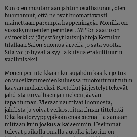
Kun olen muutamaan jahtiin osallistunut, olen
huomannut, että ne ovat huomattavasti
mainettaan parempia happeningeja. Monilla on
vuosikymmenten perinteet. MTK:n säätiö on
esimerkiksi järjestänyt kutsujahteja Kettulan
tilallaan Salon Suomusjärvellä jo sata vuotta.
Sitä voi jo hyvällä syyllä kutsua eräkulttuurin
vaalimiseksi.
Monen perinteikkään kutsujahdin käsikirjoitus
on vuosikymmenien kuluessa muotoutunut tutun
kaavan mukaiseksi. Koetellut järjestelyt tekevät
jahdista turvallisen ja mieleen jäävän
tapahtuman. Vieraat nauttivat luonnosta,
jahdista ja voivat verkostoitua ilman titteleitä.
Eikä kaatoryyppyjäkään enää siemailla samaan
mittaan kuin joskus aikaisemmin. Useimmat
tulevat paikalla omalla autolla ja kotiin on