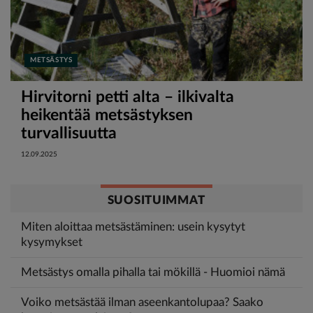
METSÄSTYS
Hirvitorni petti alta – ilkivalta
heikentää metsästyksen
turvallisuutta
12.09.2025
SUOSITUIMMAT
Miten aloittaa metsästäminen: usein kysytyt
kysymykset
Metsästys omalla pihalla tai mökillä - Huomioi nämä
Voiko metsästää ilman aseenkantolupaa? Saako