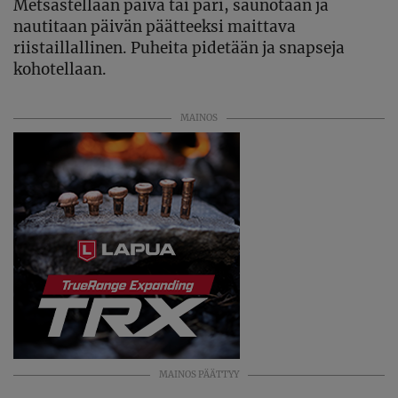
Metsästellään päivä tai pari, saunotaan ja
nautitaan päivän päätteeksi maittava
riistaillallinen. Puheita pidetään ja snapseja
kohotellaan.
MAINOS
MAINOS PÄÄTTYY