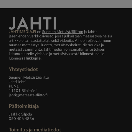
JAHTIMEDIA.FI
on
Suomen Metsästäjäliiton
ja Jahti-
jäsenlehden verkkosivusto, jossa julkaistaan metsästysaiheisia
artikkeleita, haastatteluja sekä videoita. Aihepiirejä ovat muun
muassa metsästys, luonto, metsästyskoirat, riistaruoka ja
metsästysammunta. Jahtimedia.fi on samalla harrastuksen
ikkuna suurelle yleisölle ja metsästyksestä kiinnostuneille
luonnossa liikkujille.
Yhteystiedot
Suomen Metsästäjäliitto
Jahti-lehti
PL 91
11101 Riihimäki
jahti@metsastajaliitto.fi
Päätoimittaja
Jaakko Silpola
050 406 4836
Toimitus ja mediatiedot