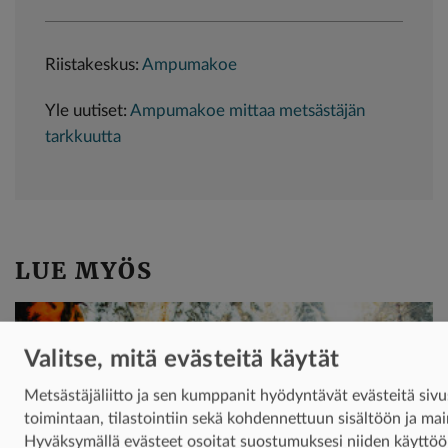
Riistakeskus:
Ampumakoe
Yle uutiset:
Ampumakoe mittaa metsästäjän
tarkkuutta
LUE MYÖS
Valitse, mitä evästeitä käytät
Metsästäjäliitto ja sen kumppanit hyödyntävät evästeitä siv
toimintaan, tilastointiin sekä kohdennettuun sisältöön ja ma
Hyväksymällä evästeet osoitat suostumuksesi niiden käyttöö