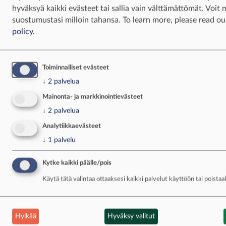
hyväksyä kaikki evästeet tai sallia vain välttämättömät. Voit
suostumustasi milloin tahansa.
To learn more, please read o
METSÄSTYS
policy
.
Miten pääsee metsästysseuran
jäseneksi?
Toiminnalliset evästeet
↓
2
palvelua
03.01.2025
Mainonta- ja markkinointievästeet
↓
2
palvelua
Analytiikkaevästeet
↓
1
palvelu
Kytke kaikki päälle/pois
Käytä tätä valintaa ottaaksesi kaikki palvelut käyttöön tai poista
METSÄSTYSAMMUNTA
Hylkää
Hyväksy valitut