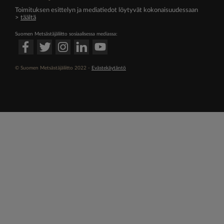
Toimituksen esittelyn ja mediatiedot löytyvät kokonaisuudessaan
>
täältä
Suomen Metsästäjäliitto sosiaalisessa mediassa:
© Suomen Metsästäjäliitto 2022 -
Evästekäytäntö