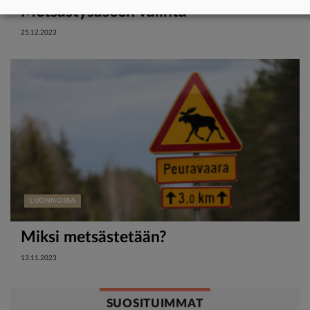
Metsästysaseen valinta
25.12.2023
LUONNOSSA
Miksi metsästetään?
13.11.2023
SUOSITUIMMAT