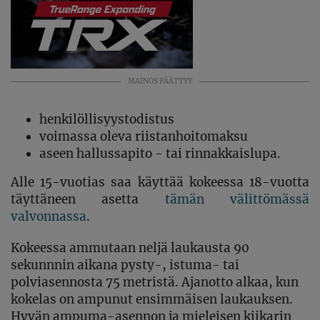
MAINOS PÄÄTTYY
henkilöllisyystodistus
voimassa oleva riistanhoitomaksu
aseen hallussapito - tai rinnakkaislupa.
Alle 15-vuotias saa käyttää kokeessa 18-vuotta
täyttäneen asetta
tämän välittömässä
valvonnassa
.
Kokeessa ammutaan neljä laukausta 90
sekunnnin aikana pysty-, istuma- tai
polviasennosta 75 metristä. Ajanotto alkaa, kun
kokelas on ampunut ensimmäisen laukauksen.
Hyvän ampuma-asennon ja mieleisen kiikarin