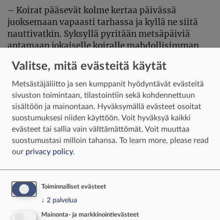
–
Koirat pääsevät kolme kertaa päivässä
juoksemaan vapaasti tarhassa ja kyllä ne siitä
nauttivatkin. Syksyllä pyritään metsäpäiviä
antamaan jokaiselle koiralle mahdollisimman
paljon. Kahdella vanhimmalla metsästys ei ole
Valitse, mitä evästeitä käytät
enää tavoitteellista, joten niille riittää
lyhyemmätkin päivät mielenvirkistykseksi.
Metsästäjäliitto ja sen kumppanit hyödyntävät evästeitä
sivuston toimintaan, tilastointiin sekä kohdennettuun
Jämtlanninpystykorva on myös hyvä kotikoira.
sisältöön ja mainontaan. Hyväksymällä evästeet osoitat
Vaikka Paanasten koirilla on oma koiratalo,
suostumuksesi niiden käyttöön. Voit hyväksyä kaikki
pääsevät koirat metsäpäivien jälkeen
evästeet tai sallia vain välttämättömät. Voit muuttaa
kuivattelemaan ja huilimaan sisälle.
suostumustasi milloin tahansa.
To learn more, please read
our
privacy policy
.
–
Metsästyspäivän jälkeen koirat aina
tarkastetaan, ettei metsässä juostessa ole tullut
mitään nirhaumia ja tarvittaessa kuraantuneet
Toiminnalliset evästeet
koirat myös pestään. Osa
↓
2
palvelua
jämtlanninpystykorvista saattaa uida pitkiäkin
Mainonta- ja markkinointievästeet
matkoja hirvien perässä. Obi menee kyllä ojien ja