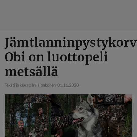
Hyppää
Jämtlanninpystykorv
pääsisältöön
Obi on luottopeli
metsällä
Teksti ja kuvat: Ira Honkonen
01.11.2020