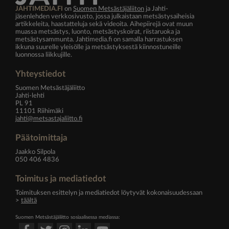
JAHTIMEDIA.FI
on
Suomen Metsästäjäliiton
ja Jahti-
jäsenlehden verkkosivusto, jossa julkaistaan metsästysaiheisia
artikkeleita, haastatteluja sekä videoita. Aihepiirejä ovat muun
muassa metsästys, luonto, metsästyskoirat, riistaruoka ja
metsästysammunta. Jahtimedia.fi on samalla harrastuksen
ikkuna suurelle yleisölle ja metsästyksestä kiinnostuneille
luonnossa liikkujille.
Yhteystiedot
Suomen Metsästäjäliitto
Jahti-lehti
PL 91
11101 Riihimäki
jahti@metsastajaliitto.fi
Päätoimittaja
Jaakko Silpola
050 406 4836
Toimitus ja mediatiedot
Toimituksen esittelyn ja mediatiedot löytyvät kokonaisuudessaan
>
täältä
Suomen Metsästäjäliitto sosiaalisessa mediassa: