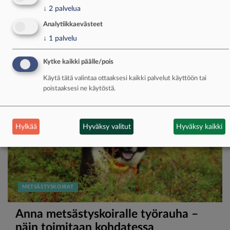
jokien yli, mutta kiertää vesistöt, jos
↓
2
palvelua
mahdollista, Anna Paananen toteaa.
Analytiikkaevästeet
↓
1
palvelu
LUE MYÖS
Kytke kaikki päälle/pois
Käytä tätä valintaa ottaaksesi kaikki palvelut käyttöön tai
poistaaksesi ne käytöstä.
Hylkää
Hyväksy valitut
Hyväksy kaikki
METSÄSTYSKOIRAT
Anna metsästyskoiralle työrauha –
näin toimitaan kohdatessa