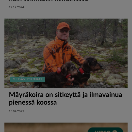
19.12.2024
METSÄSTYSKOIRAT
Mäyräkoira on sitkeyttä ja ilmavainua
pienessä koossa
15.04.2022