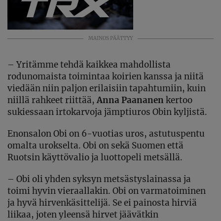
MAINOS PÄÄTTYY
–
Yritämme tehdä kaikkea mahdollista
rodunomaista toimintaa koirien kanssa ja niitä
viedään niin paljon erilaisiin tapahtumiin, kuin
niillä rahkeet riittää,
Anna Paananen
kertoo
sukiessaan irtokarvoja jämptiuros Obin kyljistä.
Enonsalon Obi on 6-vuotias uros, astutuspentu
omalta urokselta. Obi on sekä Suomen että
Ruotsin käyttövalio ja luottopeli metsällä.
–
Obi oli yhden syksyn metsästyslainassa ja
toimi hyvin vieraallakin. Obi on varmatoiminen
ja hyvä hirvenkäsittelijä. Se ei painosta hirviä
liikaa, joten yleensä hirvet jäävätkin