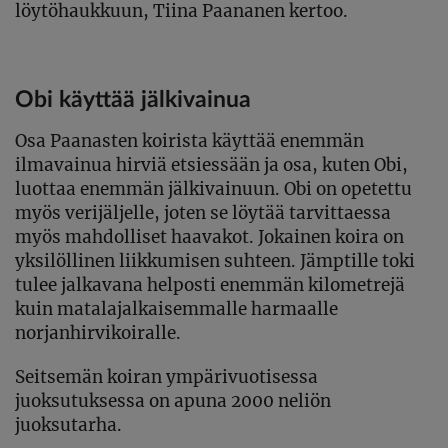
löytöhaukkuun, Tiina Paananen kertoo.
Obi käyttää jälkivainua
Osa Paanasten koirista käyttää enemmän
ilmavainua hirviä etsiessään ja osa, kuten Obi,
luottaa enemmän jälkivainuun. Obi on opetettu
myös verijäljelle, joten se löytää tarvittaessa
myös mahdolliset haavakot. Jokainen koira on
yksilöllinen liikkumisen suhteen. Jämptille toki
tulee jalkavana helposti enemmän kilometrejä
kuin matalajalkaisemmalle harmaalle
norjanhirvikoiralle.
Seitsemän koiran ympärivuotisessa
juoksutuksessa on apuna 2000 neliön
juoksutarha.