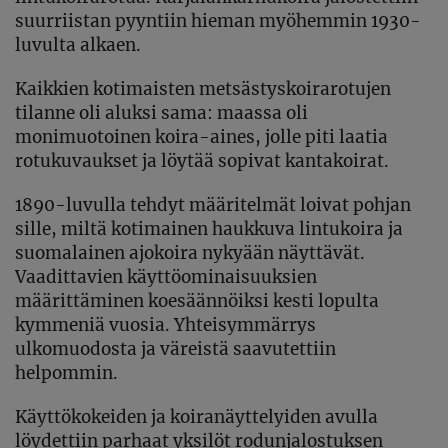
suurriistan pyyntiin hieman myöhemmin 1930-
luvulta alkaen.
Kaikkien kotimaisten metsästyskoirarotujen
tilanne oli aluksi sama: maassa oli
monimuotoinen koira-aines, jolle piti laatia
rotukuvaukset ja löytää sopivat kantakoirat.
1890-luvulla tehdyt määritelmät loivat pohjan
sille, miltä kotimainen haukkuva lintukoira ja
suomalainen ajokoira nykyään näyttävät.
Vaadittavien käyttöominaisuuksien
määrittäminen koesäännöiksi kesti lopulta
kymmeniä vuosia. Yhteisymmärrys
ulkomuodosta ja väreistä saavutettiin
helpommin.
Käyttökokeiden ja koiranäyttelyiden avulla
löydettiin parhaat yksilöt rodunjalostuksen