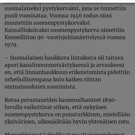
tarkennettiin ja rodun nimi muutettiin
suomalaiseksi pystykorvaksi, jona se tunnettiin
puoli vuosisataa. Vuonna 1946 rodun nimi
muutettiin suomenpystykorvaksi.
Kansalliskoiraksi suomenpystykorva nimettiin
Kennelliiton 90-vuotisjuhlanäyttelyssä vuonna
1979.
– Suomalainen haukkuva lintukoira oli taitava
apuri kanalinnunmetsästyksessä ja arvaukseni
on, että linnunhaukkuun erikoistumista pidettiin
urheilullisempana kuin kaiken riistan
ominaisuuksien suosimista.
Rotua perustaneiden kauneusihanteet 1890-
luvulla vaikuttivat siihen, että nykyinen
suomenpystykorva on punaturkkinen, mielellään
yksivärinen, ulkonäöltään hyvin yhtenäinen rotu.