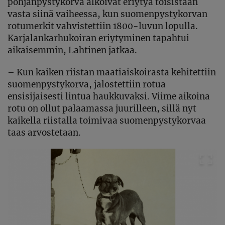
pohjanpystykorva alkoivat eriytyä toisistaan
vasta siinä vaiheessa, kun suomenpystykorvan
rotumerkit vahvistettiin 1800-luvun lopulla.
Karjalankarhukoiran eriytyminen tapahtui
aikaisemmin, Lahtinen jatkaa.
– Kun kaiken riistan maatiaiskoirasta kehitettiin
suomenpystykorva, jalostettiin rotua
ensisijaisesti lintua haukkuvaksi. Viime aikoina
rotu on ollut palaamassa juurilleen, sillä nyt
kaikella riistalla toimivaa suomenpystykorvaa
taas arvostetaan.