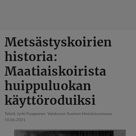
Hyppää
Metsästyskoirien
pääsisältöön
historia:
Maatiaiskoirista
huippuluokan
käyttöroduiksi
Teksti: Jyrki Puupponen Valokuvat: Suomen Metsästysmuseo
10.06.2021