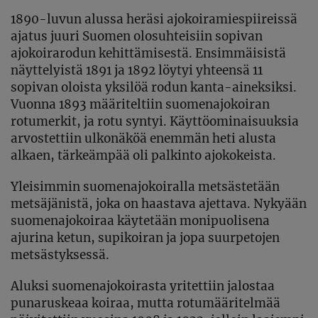
1890-luvun alussa heräsi ajokoiramiespiireissä
ajatus juuri Suomen olosuhteisiin sopivan
ajokoirarodun kehittämisestä. Ensimmäisistä
näyttelyistä 1891 ja 1892 löytyi yhteensä 11
sopivan oloista yksilöä rodun kanta-aineksiksi.
Vuonna 1893 määriteltiin suomenajokoiran
rotumerkit, ja rotu syntyi. Käyttöominaisuuksia
arvostettiin ulkonäköä enemmän heti alusta
alkaen, tärkeämpää oli palkinto ajokokeista.
Yleisimmin suomenajokoiralla metsästetään
metsäjänistä, joka on haastava ajettava. Nykyään
suomenajokoiraa käytetään monipuolisena
ajurina ketun, supikoiran ja jopa suurpetojen
metsästyksessä.
Aluksi suomenajokoirasta yritettiin jalostaa
punaruskeaa koiraa, mutta rotumääritelmää