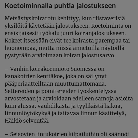
Koetoiminnalla puhtia jalostukseen
Metsästyskoirarotu kehittyy, kun riistaverisiä
yksilöitä käytetään jalostukseen. Koetoiminta on
ensisijaisesti työkalu juuri koiranjalostukseen.
Kokeet itsessään eivät tee koirasta parempaa tai
huonompaa, mutta niissä annetuilla näytöillä
pystytään arvioimaan koiran jalostusarvo.
– Vanhin koirakoemuoto Suomessa on
kanakoirien kenttäkoe, joka on säilynyt
pääperiaatteiltaan muuttumattomana.
Settereiden ja pointtereiden työskentelyssä
arvostetaan ja arvioidaan edelleen samoja asioita
kuin alussa: vauhdikasta ja tyylikästä hakua,
linnunlöytökykyä ja taitavaa linnun käsittelyä,
Häikiö selventää.
– Seisovien lintukoirien kilpailuihin oli säännöt