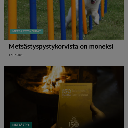
METSÄSTYSKOIRAT
Metsästyspystykorvista on moneksi
17.07.2025
METSÄSTYS