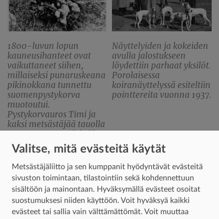
1800-luvun lopun
Näyttelyiden ja kokeiden
kauneusihanteet ovat
avulla jalostukseen
vaikuttaneet siihen,
löydettiin parhaat yksilöt.
millaiseksi punaruskeana
Porolaisessa
pikinokkana tunnettu
koiranäyttelyssä esiteltiin
suomenpystykorva
pointtereita vuonna 1937.
muotoutui.
Pystykorvauros Timi ja
kaksi metsästäjää tauolla
vuonna 1958 Jyväskylän
Palokassa.
Valitse, mitä evästeitä käytät
Metsästäjäliitto ja sen kumppanit hyödyntävät evästeitä
Suomenpystykorva kansalliskoiraksi
sivuston toimintaan, tilastointiin sekä kohdennettuun
sisältöön ja mainontaan. Hyväksymällä evästeet osoitat
– Suomenpystykorvan varhaisesta historiasta on
suostumuksesi niiden käyttöön. Voit hyväksyä kaikki
olemassa erilaisia teorioita. Todennäköisesti
evästeet tai sallia vain välttämättömät. Voit muuttaa