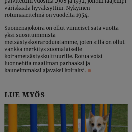
päivitettiin vuosina 1908 ja 1932, jolloin laajempi
väriskaala hyväksyttiin. Nykyinen
rotumääritelmä on vuodelta 1954.
Suomenajokoira on ollut viimeiset sata vuotta
yksi suosituimmista
metsästyskoiraroduistamme, joten sillä on ollut
vankka merkitys suomalaiselle
koirametsästyskulttuurille. Rotua voisi
luonnehtia maailman parhaaksi ja
kauneimmaksi ajavaksi koiraksi.
LUE MYÖS