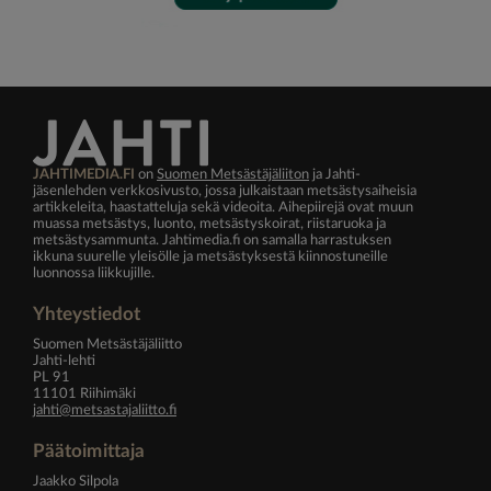
JAHTIMEDIA.FI
on
Suomen Metsästäjäliiton
ja Jahti-
jäsenlehden verkkosivusto, jossa julkaistaan metsästysaiheisia
artikkeleita, haastatteluja sekä videoita. Aihepiirejä ovat muun
muassa metsästys, luonto, metsästyskoirat, riistaruoka ja
metsästysammunta. Jahtimedia.fi on samalla harrastuksen
ikkuna suurelle yleisölle ja metsästyksestä kiinnostuneille
luonnossa liikkujille.
Yhteystiedot
Suomen Metsästäjäliitto
Jahti-lehti
PL 91
11101 Riihimäki
jahti@metsastajaliitto.fi
Päätoimittaja
Jaakko Silpola