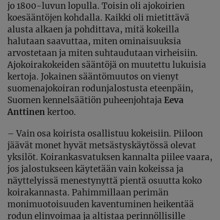
jo 1800-luvun lopulla. Toisin oli ajokoirien
koesääntöjen kohdalla. Kaikki oli mietittävä
alusta alkaen ja pohdittava, mitä kokeilla
halutaan saavuttaa, miten ominaisuuksia
arvostetaan ja miten suhtaudutaan virheisiin.
Ajokoirakokeiden sääntöjä on muutettu lukuisia
kertoja. Jokainen sääntömuutos on vienyt
suomenajokoiran rodunjalostusta eteenpäin,
Suomen kennelsäätiön puheenjohtaja
Eeva
Anttinen
kertoo.
– Vain osa koirista osallistuu kokeisiin. Piiloon
jäävät monet hyvät metsästyskäytössä olevat
yksilöt. Koirankasvatuksen kannalta piilee vaara,
jos jalostukseen käytetään vain kokeissa ja
näyttelyissä menestynyttä pientä osuutta koko
koirakannasta. Pahimmillaan perimän
monimuotoisuuden kaventuminen heikentää
rodun elinvoimaa ja altistaa perinnöllisille