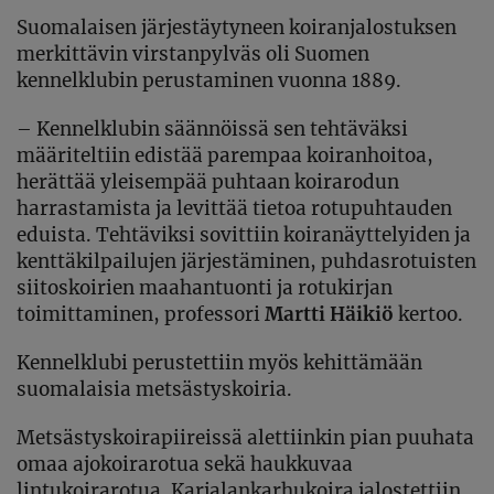
Suomalaisen järjestäytyneen koiranjalostuksen
merkittävin virstanpylväs oli Suomen
kennelklubin perustaminen vuonna 1889.
– Kennelklubin säännöissä sen tehtäväksi
määriteltiin edistää parempaa koiranhoitoa,
herättää yleisempää puhtaan koirarodun
harrastamista ja levittää tietoa rotupuhtauden
eduista. Tehtäviksi sovittiin koiranäyttelyiden ja
kenttäkilpailujen järjestäminen, puhdasrotuisten
siitoskoirien maahantuonti ja rotukirjan
toimittaminen, professori
Martti Häikiö
kertoo.
Kennelklubi perustettiin myös kehittämään
suomalaisia metsästyskoiria.
Metsästyskoirapiireissä alettiinkin pian puuhata
omaa ajokoirarotua sekä haukkuvaa
lintukoirarotua. Karjalankarhukoira jalostettiin