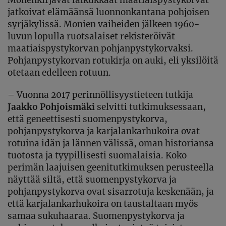
Monenkirjavat laikukkaat maatiaispystykorvat
jatkoivat elämäänsä luonnonkantana pohjoisen
syrjäkylissä. Monien vaiheiden jälkeen 1960-
luvun lopulla ruotsalaiset rekisteröivät
maatiaispystykorvan pohjanpystykorvaksi.
Pohjanpystykorvan rotukirja on auki, eli yksilöitä
otetaan edelleen rotuun.
– Vuonna 2017 perinnöllisyystieteen tutkija
Jaakko Pohjoismäki
selvitti tutkimuksessaan,
että geneettisesti suomenpystykorva,
pohjanpystykorva ja karjalankarhukoira ovat
rotuina idän ja lännen välissä, oman historiansa
tuotosta ja tyypillisesti suomalaisia. Koko
perimän laajuisen geenitutkimuksen perusteella
näyttää siltä, että suomenpystykorva ja
pohjanpystykorva ovat sisarrotuja keskenään, ja
että karjalankarhukoira on taustaltaan myös
samaa sukuhaaraa. Suomenpystykorva ja