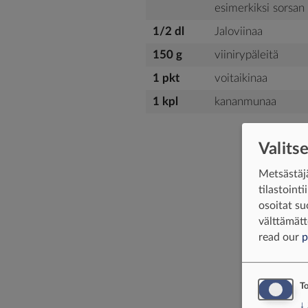
esimerkiksi sorsan
1/2 dl
Jaloviinaa
150 g
viinirypäleitä
1 pkt
voitaikinaa
1 kpl
kananmunaa
Valits
Metsästäjä
tilastoint
osoitat su
välttämätt
read our
p
To
↓