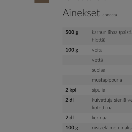
Ainekset
annosta
500 g
karhun lihaa (paisti
filettä)
100 g
voita
vettä
suolaa
mustapippuria
2 kpl
sipulia
2 dl
kuivattuja sieniä 
liotettuna
2 dl
kermaa
100 g
riistaeläimen maks