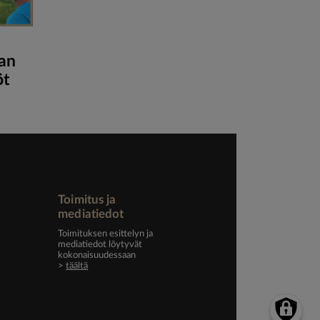
jan
öt
Toimitus ja
mediatiedot
Toimituksen esittelyn ja
mediatiedot löytyvät
kokonaisuudessaan
>
täältä