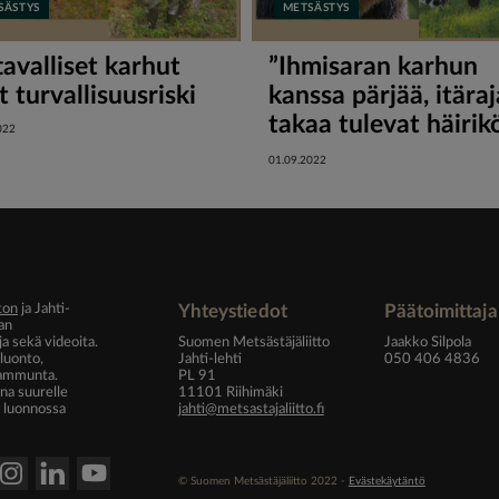
SÄSTYS
METSÄSTYS
tavalliset karhut
”Ihmisaran karhun
t turvallisuusriski
kanssa pärjää, itära
takaa tulevat häirik
022
ongelma” sanoo
01.09.2022
maatalousyrittäjä
ton
ja Jahti-
Yhteystiedot
Päätoimittaja
an
ja sekä videoita.
Suomen Metsästäjäliitto
Jaakko Silpola
luonto,
Jahti-lehti
050 406 4836
sammunta.
PL 91
na suurelle
11101 Riihimäki
e luonnossa
jahti@metsastajaliitto.fi
© Suomen Metsästäjäliitto 2022 -
Evästekäytäntö