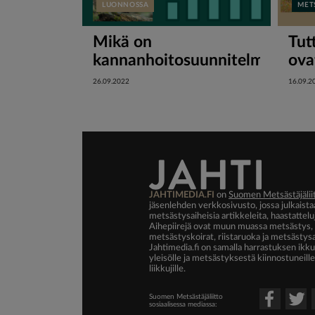
LUONNOSSA
MET
Mikä on
Tut
kannanhoitosuunnitelma?
ova
26.09.2022
16.09.2
JAHTIMEDIA.FI
on
Suomen Metsästäjälii
jäsenlehden verkkosivusto, jossa julkaista
metsästysaiheisia artikkeleita, haastattelu
Aihepiirejä ovat muun muassa metsästys, 
metsästyskoirat, riistaruoka ja metsästy
Jahtimedia.fi on samalla harrastuksen ikku
yleisölle ja metsästyksestä kiinnostuneill
liikkujille.
Suomen Metsästäjäliitto
sosiaalisessa mediassa: