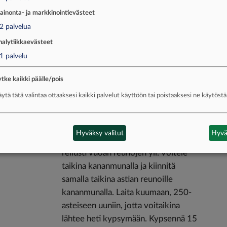
sytyttämällä Jaloviina rauhallisesti
ainonta- ja markkinointievästeet
tulitikulla tai sytyttimellä.
2
palvelua
nalytiikkaevästeet
Halkaise viinirypäleet. Lisää kattilaan
1
palvelu
rypäleet ja liekitetty maksa. Tarkista
maku. Kaada seos uuninkestävään
tke kaikki päälle/pois
astiaan. Paras astia on muodoltaan
ytä tätä valintaa ottaaksesi kaikki palvelut käyttöön tai poistaaksesi ne käytöstä
pyöreä, mutta ei liian laakea,
mieluiten kahvaton.
Hyväksy valitut
Hyvä
Kauli voitaikinaa niin, että se riittää
reilusti vuoan reunojen yli. Voitele
taikina kananmunalla ja kiinnitä
samalla taikina astian reunoille
kananmunalla. Laita kuumaan, 250-
asteiseen uuniin, jotta voitaikina
lähtee heti kypsymään. Kypsennä 15