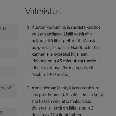
Valmistus
Kuutioi karhunliha ja ruskista kuutiot
a tai
voissa kattilassa. Lisää vettä niin
paljon, että lihat peittyvät. Mausta
pippurilla ja suolalla. Hauduta karhu
kannen alla kypsäksi hiljalleen
kiehuen noin 45 minuutista tuntiin.
Lihan on oltava täysin kypsää, eli
ainakin 70-asteista.
vedessä
Anna hieman jäähtyä ja nosta sitten
liha pois liemestä. Siivilöi liemi ja keitä
sitä kasaan niin, että maku alkaa
tiivistyä ja lientä on jäljellä noin 2
aa,
desilitraa. Ota liemi talteen.