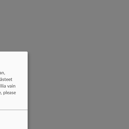
an,
västeet
lia vain
, please