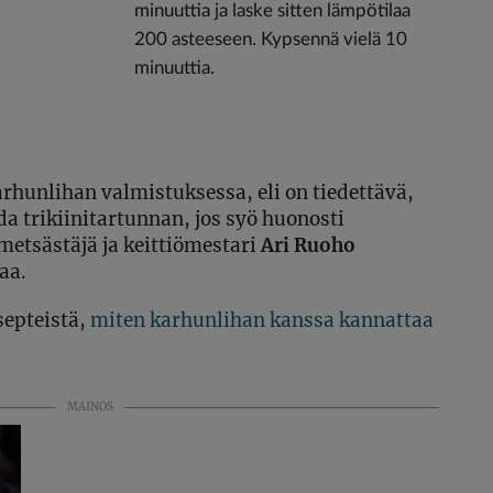
minuuttia ja laske sitten lämpötilaa
200 asteeseen. Kypsennä vielä 10
minuuttia.
arhunlihan valmistuksessa, eli on tiedettävä,
da trikiinitartunnan, jos syö huonosti
metsästäjä ja keittiömestari
Ari Ruoho
aa.
septeistä,
miten karhunlihan kanssa kannattaa
MAINOS