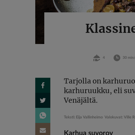
Klassin
4
30 min
Tarjolla on karhuruo
karhuruukku, eli su
Venäjältä.
Teksti: Eija Vallinheimo Valokuvat: Ville
Karhua suvorov