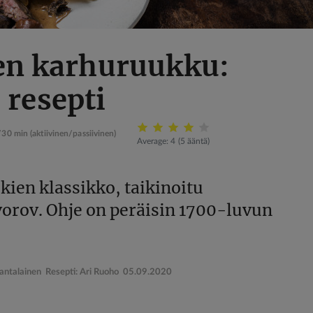
en karhuruukku:
resepti
/30 min
(aktiivinen/passiivinen)
Average:
4
(
5
ääntä)
kien klassikko, taikinoitu
vorov. Ohje on peräisin 1700-luvun
 Rantalainen Resepti: Ari Ruoho
05.09.2020