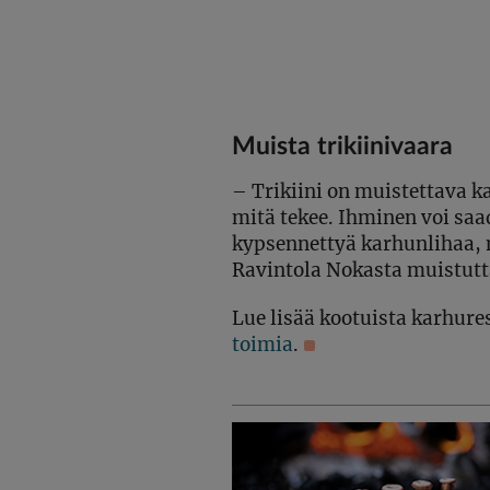
Muista trikiinivaara
– Trikiini on muistettava k
mitä tekee. Ihminen voi saa
kypsennettyä karhunlihaa, 
Ravintola Nokasta muistutt
Lue lisää kootuista karhure
toimia
.