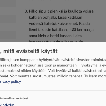
Pilko sipulit pieniksi ja kuullota voissa
kattilan pohjalla. Lisää kattilaan
vedessä liotetut kuivasienet. Kaada
liemi takaisin kattilaan, lisää kermaa ja
anna kiehua hetki kasaan. Laita
kypsennetty karhunliha takaisin
kattilaan.
e, mitä evästeitä käytät
liitto ja sen kumppanit hyödyntävät evästeitä sivuston toiminta
Paloittele maksa tarvittaessa, linnun
iin sekä kohdennettuun sisältöön ja mainontaan. Hyväksymällä e
maksat voi käyttää kokonaisina.
ostumuksesi niiden käyttöön. Voit hyväksyä kaikki evästeet tai sal
Paista maksaa voissa pannulla sen
ömät. Voit muuttaa suostumustasi milloin tahansa.
To learn more
verran, että se on vielä hiukan raakaa
rivacy policy
.
sisältä. Laita liesituuletin pois päältä ja
lisää Jaloviinaa niin, että se leviää
koko pannun alueelle. Pannu ei saa
iminnalliset evästeet
olla räiskyvän kuuma. Liekitä maksa
2
palvelua