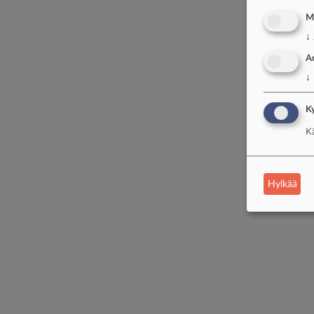
M
↓
A
↓
Ky
Kä
Hylkää