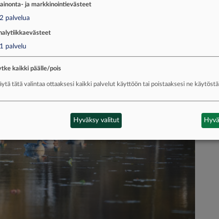
ainonta- ja markkinointievästeet
ftersom den kräver både rätt tajmning, rätt rytm
2
palvelua
jälva tekniken. Få lockpipor fungerar rätt om
anlig visselpipa.
nalytiikkaevästeet
1
palvelu
tke kaikki päälle/pois
ytä tätä valintaa ottaaksesi kaikki palvelut käyttöön tai poistaaksesi ne käytöstä
Hyväksy valitut
Hyvä