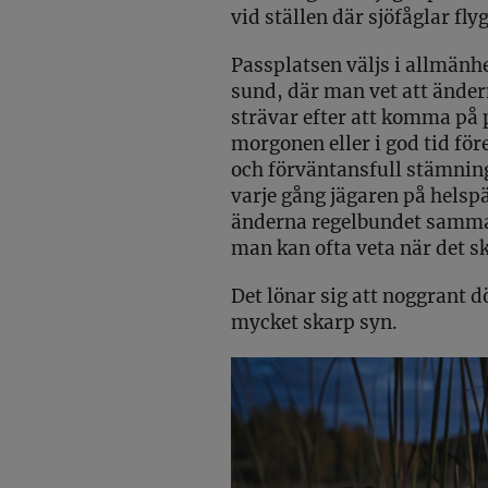
vid ställen där sjöfåglar flyg
Passplatsen väljs i allmänhet
sund, där man vet att ändern
strävar efter att komma på 
morgonen eller i god tid för
och förväntansfull stämnin
varje gång jägaren på helspä
änderna regelbundet samma 
man kan ofta veta när det sk
Det lönar sig att noggrant d
mycket skarp syn.