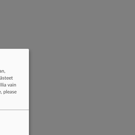
an,
västeet
lia vain
, please