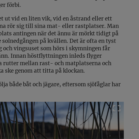
er förbi.
 ut vid en liten vik, vid en åstrand eller ett
a rör sig till sina mat- eller rastplatser. Man
plats antingen när det ännu är mörkt tidigt på
e solnedgången på kvällen. Det är ofta en tyst
g och vingsuset som hörs i skymningen får
nn. Innan höstflyttningen inleds flyger
rutter mellan rast- och matplatserna och
a ske genom att titta på klockan.
ölja både båt och jägare, eftersom sjöfåglar har