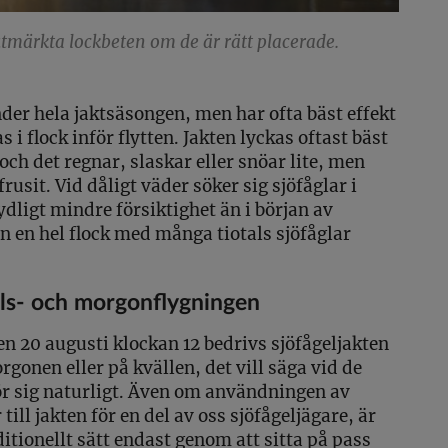
tmärkta lockbeten om de är rätt placerade.
er hela jaktsäsongen, men har ofta bäst effekt
 i flock inför flytten. Jakten lyckas oftast bäst
 och det regnar, slaskar eller snöar lite, men
usit. Vid dåligt väder söker sig sjöfåglar i
ydligt mindre försiktighet än i början av
an en hel flock med många tiotals sjöfåglar
ls- och morgonflygningen
n 20 augusti klockan 12 bedrivs sjöfågeljakten
rgonen eller på kvällen, det vill säga vid de
ör sig naturligt. Även om användningen av
till jakten för en del av oss sjöfågeljägare, är
itionellt sätt endast genom att sitta på pass