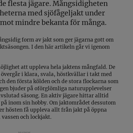
de flesta jägare. Mångsidigheten
heterna med sjöfågeljakt under
emot mindre bekanta för många.
ångsidig form av jakt som ger jägarna gott om
ktsäsongen. I den här artikeln går vi igenom
möjlighet att uppleva hela jaktens mångfald. De
övergår i klara, svala, höstkvällar i takt med
ch den första kölden och de stora flockarna som
ngen bjuder på oförglömliga naturupplevelser
slutad säsong. En aktiv jägare hittar alltid
na på inom sin hobby. Om jaktområdet dessutom
r hösten få uppleva allt från jakt på öppna
 i vassen och lockjakt.