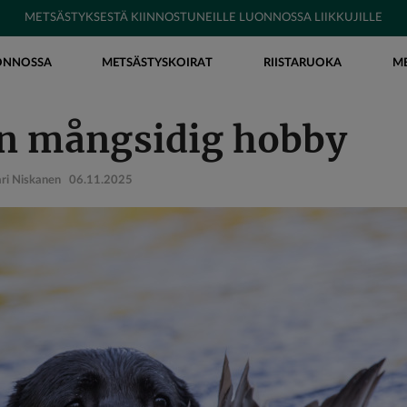
METSÄSTYKSESTÄ KIINNOSTUNEILLE LUONNOSSA LIIKKUJILLE
ONNOSSA
METSÄSTYSKOIRAT
RIISTARUOKA
M
 en mångsidig hobby
Jari Niskanen
06.11.2025