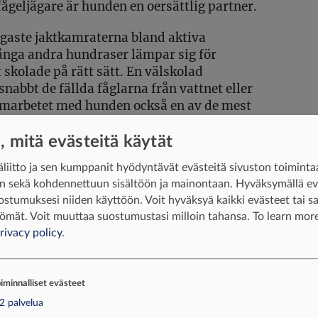
fågeljägare är hunden en oersättlig partner.
igaste jaktkamraterna bland aktiva
ånga andra hundraser lämpar sig för
 skolade på rätt sätt. En välskolad
abbt de fällda fåglarna från vattnet eller
amarbetet med hunden också en av de mest
e, mitä evästeitä käytät
or
liitto ja sen kumppanit hyödyntävät evästeitä sivuston toiminta
ttar och bulvaner, i kombination med korrekt
iin sekä kohdennettuun sisältöön ja mainontaan. Hyväksymällä e
ar för sjöfåglarna en illusion om artfränder
ostumuksesi niiden käyttöön. Voit hyväksyä kaikki evästeet tai sal
astplatser. När lockfåglarna placeras på rätt
ömät. Voit muuttaa suostumustasi milloin tahansa.
To learn more
 naturliga placering, och om man ser till att
rivacy policy
.
a förbiflygande sjöfåglar att svänga mot
iminnalliset evästeet
an arttypiska läten, såsom gräsandens
2
palvelua
vissling. En lyckad lockjakt upplevs av många