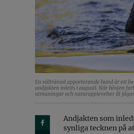
En vältränad apporterande hund är ett beka
andjakten inletts i augusti. När hösten for
utmaningar och naturupplevelser åt jäga
Andjakten som inleds
synliga tecknen på a