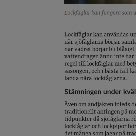
Lockfåglar kan fungera som u
Lockfåglar kan användas und
när sjöfåglarna börjar samlas
när vädret börjar bli blåsigt
vattendragen ännu inte har fr
regel till lockfåglar med bet
säsongen, och i bästa fall k
landa nära lockfåglarna.
Stämningen under kväl
Även om andjakten inleds de
traditionellt antingen på mo
tidpunkter då sjöfåglarna r
lockfåglar och lockpipor hör 
det många som jagar på trad