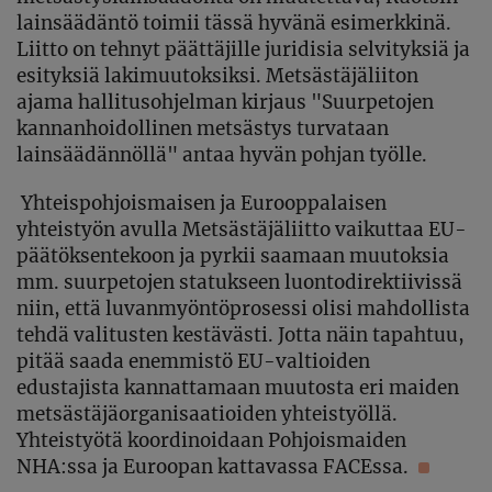
lainsäädäntö toimii tässä hyvänä esimerkkinä.
Liitto on tehnyt päättäjille juridisia selvityksiä ja
esityksiä lakimuutoksiksi. Metsästäjäliiton
ajama hallitusohjelman kirjaus "Suurpetojen
kannanhoidollinen metsästys turvataan
lainsäädännöllä" antaa hyvän pohjan työlle.
Yhteispohjoismaisen ja Eurooppalaisen
yhteistyön avulla Metsästäjäliitto vaikuttaa EU-
päätöksentekoon ja pyrkii saamaan muutoksia
mm. suurpetojen statukseen luontodirektiivissä
niin, että luvanmyöntöprosessi olisi mahdollista
tehdä valitusten kestävästi. Jotta näin tapahtuu,
pitää saada enemmistö EU-valtioiden
edustajista kannattamaan muutosta eri maiden
metsästäjäorganisaatioiden yhteistyöllä.
Yhteistyötä koordinoidaan Pohjoismaiden
NHA:ssa ja Euroopan kattavassa FACEssa.