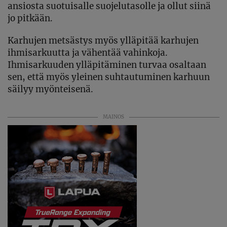
ansiosta suotuisalle suojelutasolle ja ollut siinä
jo pitkään.
Karhujen metsästys myös ylläpitää karhujen
ihmisarkuutta ja vähentää vahinkoja.
Ihmisarkuuden ylläpitäminen turvaa osaltaan
sen, että myös yleinen suhtautuminen karhuun
säilyy myönteisenä.
MAINOS