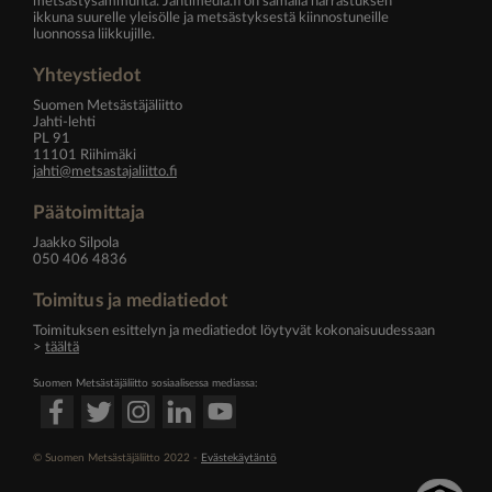
metsästysammunta. Jahtimedia.fi on samalla harrastuksen
ikkuna suurelle yleisölle ja metsästyksestä kiinnostuneille
luonnossa liikkujille.
Yhteystiedot
Suomen Metsästäjäliitto
Jahti-lehti
PL 91
11101 Riihimäki
jahti@metsastajaliitto.fi
Päätoimittaja
Jaakko Silpola
050 406 4836
Toimitus ja mediatiedot
Toimituksen esittelyn ja mediatiedot löytyvät kokonaisuudessaan
>
täältä
Suomen Metsästäjäliitto sosiaalisessa mediassa:
© Suomen Metsästäjäliitto 2022 -
Evästekäytäntö