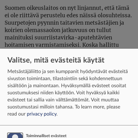
Suomen oikeuslaitos on nyt linjannut, että tämä
ei ole riittävä perustelu edes näissä olosuhteissa.
Suurpetojen pyynnin taitavien metsästäjien ja
koirien olemassaolon jatkuvuus on tullut
mainituksi suurriistavirka-aputehtävien
hoitamisen varmistamiseksi. Koska hallittu
kannankasvattaminen maltillisen metsästyksen
turvin ei ole poikkeuslupaperustelu, lupia ei ole
Valitse, mitä evästeitä käytät
perusteltu sillä.
Metsästäjäliitto ja sen kumppanit hyödyntävät evästeitä
sivuston toimintaan, tilastointiin sekä kohdennettuun
Mitä tapahtuu, jos karhunmetsästys
sisältöön ja mainontaan. Hyväksymällä evästeet osoitat
loppuu?
suostumuksesi niiden käyttöön. Voit hyväksyä kaikki
evästeet tai sallia vain välttämättömät. Voit muuttaa
Liian vähälle huomiolle suuren yleisön
suostumustasi milloin tahansa.
To learn more, please
ymmärryksen kannalta on jäänyt se
read our
privacy policy
.
tosiasiallinen seikka, että vastakkain ovat
äärevä, käytännössä nollatoleranssin
metsästyskielteinen näkemys ja maltillinen,
Toiminnalliset evästeet