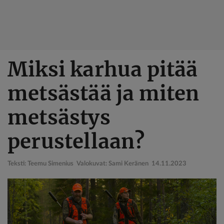
Hyppää
Miksi karhua pitää
pääsisältöön
metsästää ja miten
metsästys
perustellaan?
Teksti: Teemu Simenius Valokuvat: Sami Keränen
14.11.2023