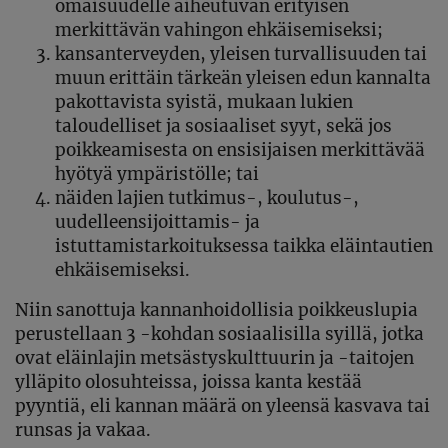
omaisuudelle aiheutuvan erityisen
merkittävän vahingon ehkäisemiseksi;
kansanterveyden, yleisen turvallisuuden tai
muun erittäin tärkeän yleisen edun kannalta
pakottavista syistä, mukaan lukien
taloudelliset ja sosiaaliset syyt, sekä jos
poikkeamisesta on ensisijaisen merkittävää
hyötyä ympäristölle; tai
näiden lajien tutkimus-, koulutus-,
uudelleensijoittamis- ja
istuttamistarkoituksessa taikka eläintautien
ehkäisemiseksi.
Niin sanottuja kannanhoidollisia poikkeuslupia
perustellaan 3 -kohdan sosiaalisilla syillä, jotka
ovat eläinlajin metsästyskulttuurin ja -taitojen
ylläpito olosuhteissa, joissa kanta kestää
pyyntiä, eli kannan määrä on yleensä kasvava tai
runsas ja vakaa.