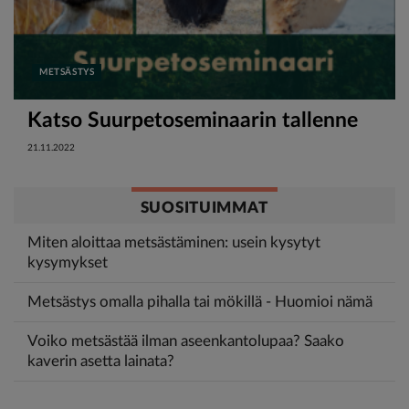
METSÄSTYS
Katso Suurpetoseminaarin tallenne
21.11.2022
SUOSITUIMMAT
Miten aloittaa metsästäminen: usein kysytyt
kysymykset
Metsästys omalla pihalla tai mökillä - Huomioi nämä
Voiko metsästää ilman aseenkantolupaa? Saako
kaverin asetta lainata?