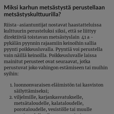
Miksi karhun metsästystä perustellaan
metsästyskulttuurilla?
Riista-asiantuntijat nostavat haastatteluissa
kulttuurin perusteluksi siksi, että se liittyy
direktiiviä toistavan metsästyslain 41 a -
pykälän pyynnin rajaamiin keinoihin sallia
pyynti poikkeusluvalla. Pyyntiä voi perustella
vain näillä keinoilla. Poikkeusluvalle laissa
mainitut perusteet ovat seuraavat, jotka
perustuvat joko vahingon estämiseen tai muihin
syihin:
luonnonvaraisen eläimistön tai kasviston
säilyttämiseksi;
viljelmille, karjankasvatukselle,
metsätaloudelle, kalataloudelle,
porotaloudelle, vesistölle tai muulle