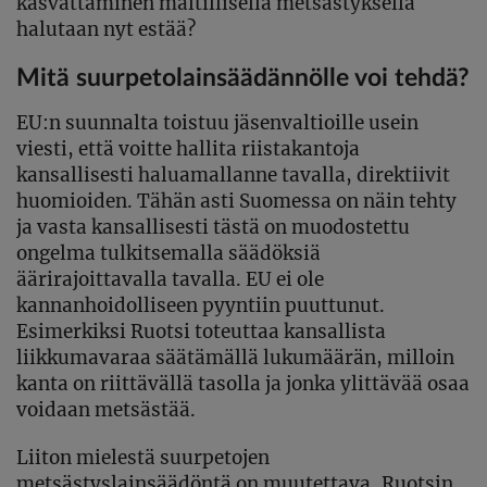
kasvattaminen maltillisella metsästyksellä
halutaan nyt estää?
Mitä suurpetolainsäädännölle voi tehdä?
EU:n suunnalta toistuu jäsenvaltioille usein
viesti, että voitte hallita riistakantoja
kansallisesti haluamallanne tavalla, direktiivit
huomioiden. Tähän asti Suomessa on näin tehty
ja vasta kansallisesti tästä on muodostettu
ongelma tulkitsemalla säädöksiä
äärirajoittavalla tavalla. EU ei ole
kannanhoidolliseen pyyntiin puuttunut.
Esimerkiksi Ruotsi toteuttaa kansallista
liikkumavaraa säätämällä lukumäärän, milloin
kanta on riittävällä tasolla ja jonka ylittävää osaa
voidaan metsästää.
Liiton mielestä suurpetojen
metsästyslainsäädöntä on muutettava, Ruotsin