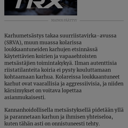
MAINOS PÄÄTTYY
Karhumetsästys takaa suurriistavirka-avussa
(SRVA), muun muassa kolarissa
loukkaantuneiden karhujen etsinnässä
käytettävien koirien ja vapaaehtoisten
metsästäjien toimintakykyä. Ilman autenttisia
riistatilanteita koiria ei pysty kouluttamaan
kohtaamaan karhua. Kolareissa loukkaantuneet
karhut ovat vaarallisia ja aggressiivisia, ja niiden
kärsimykset on voitava lopettaa
asianmukaisesti.
Kannanhoidollisella metsästyksellä pidetään yllä
ja parannetaan karhun ja ihmisen yhteiseloa,
kuten tähän asti on onnistuneesti tehty.