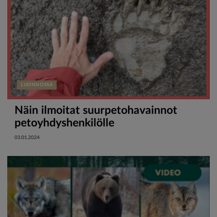
LUONNOSSA
Näin ilmoitat suurpetohavainnot
petoyhdyshenkilölle
03.01.2024