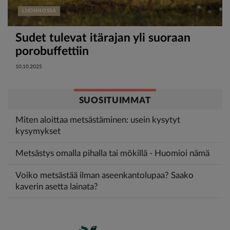
LUONNOSSA
Sudet tulevat itärajan yli suoraan
porobuffettiin
10.10.2025
SUOSITUIMMAT
Miten aloittaa metsästäminen: usein kysytyt
kysymykset
Metsästys omalla pihalla tai mökillä - Huomioi nämä
Voiko metsästää ilman aseenkantolupaa? Saako
kaverin asetta lainata?