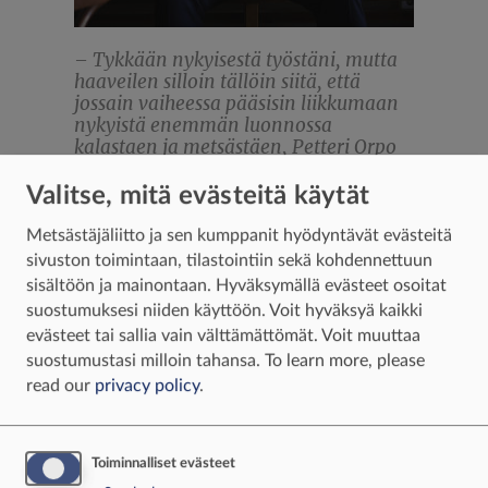
– Tykkään nykyisestä työstäni, mutta
haaveilen silloin tällöin siitä, että
jossain vaiheessa pääsisin liikkumaan
nykyistä enemmän luonnossa
kalastaen ja metsästäen, Petteri Orpo
suunnittelee.
Valitse, mitä evästeitä käytät
Metsästäjäliitto ja sen kumppanit hyödyntävät evästeitä
Lintujahtia Kainuussa
sivuston toimintaan, tilastointiin sekä kohdennettuun
sisältöön ja mainontaan. Hyväksymällä evästeet osoitat
Petteri Orpo on liikkunut lapsuudesta asti
suostumuksesi niiden käyttöön. Voit hyväksyä kaikki
innokkaasti luonnossa. Erityisesti opettaja­isä vei
evästeet tai sallia vain välttämättömät. Voit muuttaa
perheen lapsia säännöllisesti retkille Satakunnan
suostumustasi milloin tahansa.
To learn more, please
metsiin. Partiokin kuului nuoren miehen
read our
privacy policy
.
harrastuksiin. Kalastus oli pääministerin
ensimmäinen intohimoinen luontoharrastus,
joka jatkuu edelleen perhokalastuksen muodossa.
Toiminnalliset evästeet
Nuoruuden ampuhiihtoharrastuskin viitoitti