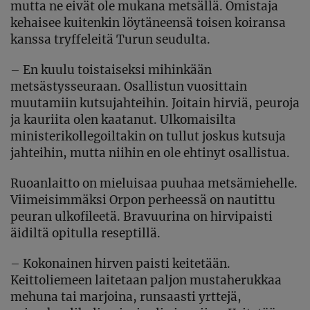
mutta ne eivät ole mukana metsällä. Omistaja
kehaisee kuitenkin löytäneensä toisen koiransa
kanssa tryffeleitä Turun seudulta.
– En kuulu toistaiseksi mihinkään
metsästysseuraan. Osallistun vuosittain
muutamiin kutsujahteihin. Joitain hirviä, peuroja
ja kauriita olen kaatanut. Ulkomaisilta
ministerikollegoiltakin on tullut joskus kutsuja
jahteihin, mutta niihin en ole ehtinyt osallistua.
Ruoanlaitto on mieluisaa puuhaa metsämiehelle.
Viimeisimmäksi Orpon perheessä on nautittu
peuran ulkofileetä. Bravuurina on hirvipaisti
äidiltä opitulla reseptillä.
– Kokonainen hirven paisti keitetään.
Keittoliemeen laitetaan paljon mustaherukkaa
mehuna tai marjoina, runsaasti yrttejä,