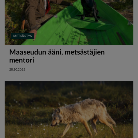
METSÄSTYS
Maaseudun ääni, metsästäjien
mentori
28.10.2025