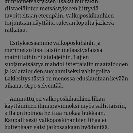
kiintiömetsästyksen lisäksi muitakin
riistaeläinten metsästykseen liittyviä
tavoitteitaan eteenpäin. Valkoposkihanhien
torjuntaan näyttäisi tulevan lopulta järkevä
ratkaisu.
– Esityksessämme valkoposkihanhi ja
merimetso lisättäisiin metsästyslaissa
mainittuihin riistalajeihin. Lajien
suojametsästys mahdollistettaisiin maatalouden
ja kalatalouden suojaamiseksi vahingoilta.
Lakiesitys tästä on menossa eduskuntaan kevään
aikana, Orpo selventää.
– Ammuttujen valkoposkihanhien lihan
käyttäminen ihmisravinnoksi myös sallittaisiin,
sillä on hölmöä heittää ruokaa hukkaan.
Kaupallisesti valkoposkihanhien lihaa ei
kuitenkaan saisi jatkossakaan hyödyntää.