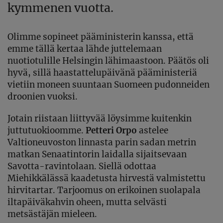
kymmenen vuotta.
Olimme sopineet pääministerin kanssa, että
emme tällä kertaa lähde juttelemaan
nuotiotulille Helsingin lähimaastoon. Päätös oli
hyvä, sillä haastattelupäivänä pääministeriä
vietiin moneen suuntaan Suomeen pudonneiden
droonien vuoksi.
Jotain riistaan liittyvää löysimme kuitenkin
juttutuokioomme.
Petteri Orpo
astelee
Valtioneuvoston linnasta parin sadan metrin
matkan Senaatintorin laidalla sijaitsevaan
Savotta-ravintolaan. Siellä odottaa
Miehikkälässä kaadetusta hirvestä valmistettu
hirvitartar. Tarjoomus on erikoinen suolapala
iltapäiväkahvin oheen, mutta selvästi
metsästäjän mieleen.