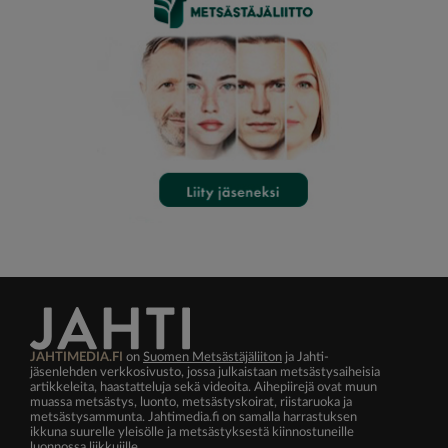
JAHTIMEDIA.FI
on
Suomen Metsästäjäliiton
ja Jahti-
jäsenlehden verkkosivusto, jossa julkaistaan metsästysaiheisia
artikkeleita, haastatteluja sekä videoita. Aihepiirejä ovat muun
muassa metsästys, luonto, metsästyskoirat, riistaruoka ja
metsästysammunta. Jahtimedia.fi on samalla harrastuksen
ikkuna suurelle yleisölle ja metsästyksestä kiinnostuneille
luonnossa liikkujille.