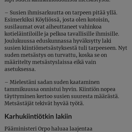
– Susien ihmisarkuutta on tarpeen pitää yllä.
Esimerkiksi Köyliössä, josta olen kotoisin,
susilaumat ovat aiheuttaneet vahinkoa
kotieläintiloille ja pelkoa tavallisille ihmisille.
Joulukuussa eduskunnassa hyväksytty laki
susien kiintiömetsästyksestä tuli tarpeeseen. Nyt
suden metsästys on turvattu, koska se on
määritelty metsästyslaissa eikä vain
asetuksessa.
– Mielestäni sadan suden kaataminen
tammikuussa onnistui hyvin. Kiintiön nopea
täyttyminen kertoo susien suuresta määrästä.
Metsästäjät tekivät hyvää työtä.
Karhukiintiötkin lakiin
Pääministeri Orpo haluaa laajentaa