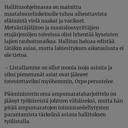
Hallitusohjelmassa on mainittu
maatalouselinkeinolle tuhoa aiheuttavista
eläimistä vielä naakat ja varikset.
Metsästäjäliiton ja maatalousyrittäjien
etujärjestöjen toiveissa olisi lyhentää kyseisten
lajien rauhoitusaikaa. Hallitus haluaa edistää
tätäkin asiaa, mutta lakiesityksen aikataulusta ei
ole tietoa.
– Listallamme on ollut monia isoja asioita ja
siksi pienemmät asiat ovat jääneet
toteutettaviksi myöhemmin, Orpo perustelee.
Pääministerin oma ampumarataharjoittelu on
jäänyt työkiireistä johtuen vähäiseksi, mutta hän
pitää ampumaratojen toimintaedellytysten
parantamista tärkeänä asiana hallituksen
työlistalla.