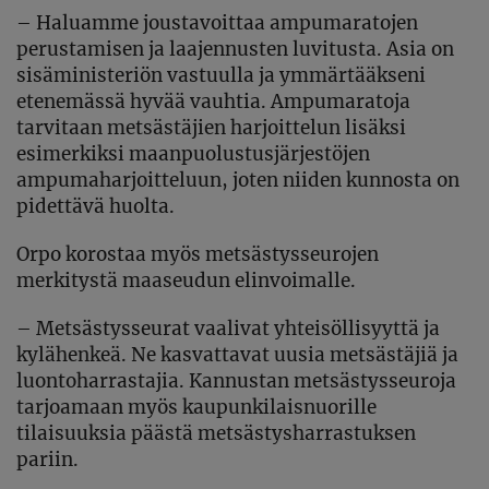
– Haluamme joustavoittaa ampumaratojen
perustamisen ja laajennusten luvitusta. Asia on
sisäministeriön vastuulla ja ymmärtääkseni
etenemässä hyvää vauhtia. Ampumaratoja
tarvitaan metsästäjien harjoittelun lisäksi
esimerkiksi maanpuolustusjärjestöjen
ampumaharjoitteluun, joten niiden kunnosta on
pidettävä huolta.
Orpo korostaa myös metsästysseurojen
merkitystä maaseudun elinvoimalle.
– Metsästysseurat vaalivat yhteisöllisyyttä ja
kylähenkeä. Ne kasvattavat uusia metsästäjiä ja
luontoharrastajia. Kannustan metsästysseuroja
tarjoamaan myös kaupunkilaisnuorille
tilaisuuksia päästä metsästysharrastuksen
pariin.