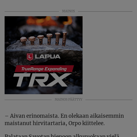
MAINOS
MAINOS PÄÄTTYY
– Aivan erinomaista. En olekaan aikaisemmin
maistanut hirvitartaria, Orpo kiittelee.
Palataan Savotan hienoon alkuruokaan vielä