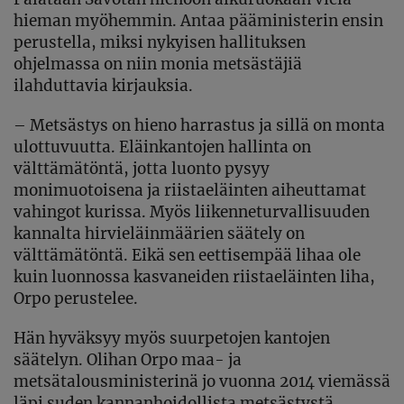
hieman myöhemmin. Antaa pääministerin ensin
perustella, miksi nykyisen hallituksen
ohjelmassa on niin monia metsästäjiä
ilahduttavia kirjauksia.
– Metsästys on hieno harrastus ja sillä on monta
ulottuvuutta. Eläinkantojen hallinta on
välttämätöntä, jotta luonto pysyy
monimuotoisena ja riistaeläinten aiheuttamat
vahingot kurissa. Myös liikenneturvallisuuden
kannalta hirvieläinmäärien säätely on
välttämätöntä. Eikä sen eettisempää lihaa ole
kuin luonnossa kasvaneiden riistaeläinten liha,
Orpo perustelee.
Hän hyväksyy myös suurpetojen kantojen
säätelyn. Olihan Orpo maa- ja
metsätalousministerinä jo vuonna 2014 viemässä
läpi suden kannanhoidollista metsästystä.