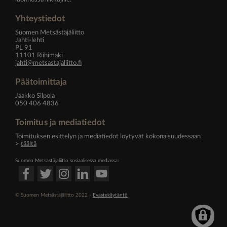
Yhteystiedot
Suomen Metsästäjäliitto
Jahti-lehti
PL 91
11101 Riihimäki
jahti@metsastajaliitto.fi
Päätoimittaja
Jaakko Silpola
050 406 4836
Toimitus ja mediatiedot
Toimituksen esittelyn ja mediatiedot löytyvät kokonaisuudessaan
>
täältä
Suomen Metsästäjäliitto sosiaalisessa mediassa:
© Suomen Metsästäjäliitto 2022 -
Evästekäytäntö