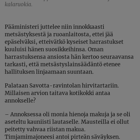
kalaruokia.
Pääministeri juttelee niin innokkaasti
metsästyksestä ja ruoanlaitosta, ettei jää
epäselväksi, etteivätkö kyseiset harrastukset
kuuluisi hänen suosikkeihinsa. Oman
harrastuksensa ansiosta hän kertoo seuraavansa
tarkasti, että metsästyslainsäädäntö etenee
hallituksen linjaamaan suuntaan.
Palataan Savotta-ravintolan hirvitartariin.
Millaisen arvion taitava kotikokki antaa
annokselle?
– Annoksessa oli monia hienoja makuja ja se oli
aseteltu kauniisti lautaselle. Mausteilla ei ollut
peitetty vahvaa riistan makua.
Timjamimajoneesi antoi pirteän säväyksen.