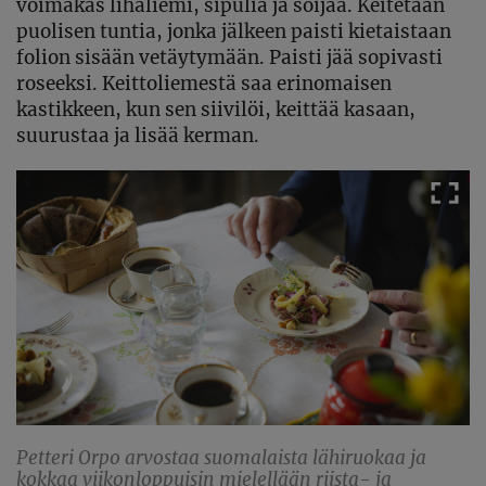
voimakas lihaliemi, sipulia ja soijaa. Keitetään
puolisen tuntia, jonka jälkeen paisti kietaistaan
folion sisään vetäytymään. Paisti jää sopivasti
roseeksi. Keittoliemestä saa erinomaisen
kastikkeen, kun sen siivilöi, keittää kasaan,
suurustaa ja lisää kerman.
Petteri Orpo arvostaa suomalaista lähiruokaa ja
kokkaa viikonloppuisin mielellään riista- ja