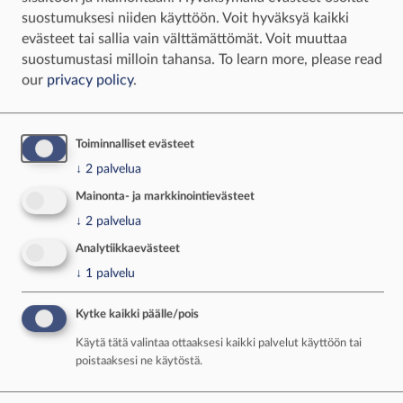
Varpupaistin valmistuksen perusjuuret johtavat
suostumuksesi niiden käyttöön. Voit hyväksyä kaikki
Keuruulle, Keski-suomeen. Keuruulla oli tapana
evästeet tai sallia vain välttämättömät. Voit muuttaa
kuivata teurastetut vasikat varpujen päällä
suostumustasi milloin tahansa.
To learn more, please read
uunin jälkilämmöllä. Säilöntämenetelmä tuo
our
privacy policy
.
paistiin koivuvarpujen miellyttävän aromin.
Koivun, lepän tai pajun varpujen päällä paistettu
varpupaisti nimettiin1980-luvulla Jyväskylän
Toiminnalliset evästeet
pitäjäruuaksi.
↓
2
palvelua
Mainonta- ja markkinointievästeet
MAINOS
↓
2
palvelua
Analytiikkaevästeet
↓
1
palvelu
Kytke kaikki päälle/pois
Käytä tätä valintaa ottaaksesi kaikki palvelut käyttöön tai
poistaaksesi ne käytöstä.