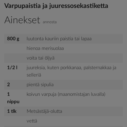
Varpupaistia ja juuressosekastiketta
Ainekset
annosta
800 g
luutonta kauriin paistia tai lapaa
hienoa merisuolaa
voita tai öljyä
1/2 l
juureksia, kuten porkkanaa, palsternakkaa ja
selleriä
2
pientä sipulia
1
koivun varpuja (maanomistajan luvalla)
nippu
1 tlk
Metsästäjä-olutta
vettä