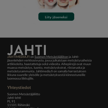
JAHTIMEDIA.FI
on
Suomen Metsästäjäliiton
ja Jahti-
jäsenlehden verkkosivusto, jossa julkaistaan metsästysaiheisia
artikkeleita, haastatteluja sekä videoita. Aihepiirejä ovat muun
muassa metsästys, luonto, metsästyskoirat, riistaruoka ja
metsästysammunta. Jahtimedia.fi on samalla harrastuksen
ikkuna suurelle yleisölle ja metsästyksestä kiinnostuneille
luonnossa liikkujille.
Yhteystiedot
Suomen Metsästäjäliitto
Jahti-lehti
PL 91
11101 Riihimäki