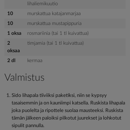
lihaliemikuutio
10
murskattua katajanmarjaa
10
murskattua mustapippuria
1 oksa
rosmariinia (tai 1 tl kuivattua)
2
timjamia (tai 1 tl kuivattua)
oksaa
2 dl
kermaa
Valmistus
Sido lihapala tiiviiksi paketiksi, niin se kypsyy
tasaisemmin ja on kauniimpi katsella. Ruskista lihapala
joka puolelta ja ripottele suolaa mausteeksi. Ruskista
tämän jälkeen paloiksi pilkotut juurekset ja lohkotut
sipulit pannulla.