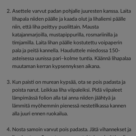
Asettele varvut padan pohjalle juuresten kanssa. Laita
lihapala niiden päälle ja kaada olut ja lihaliemi päälle
niin, että liha peittyy puolittain. Mausta
katajanmarjoilla, mustapippurilla, rosmariinilla ja
timjamilla. Laita lihan päälle kostutettu voipaperin
pala ja peitä kannella. Hauduttele miedossa 150-
asteisessa uunissa pari–kolme tuntia. Käännä lihapalaa
muutaman kerran kypsennyksen aikana.
Kun paisti on murean kypsää, ota se pois padasta ja
poista narut. Leikkaa liha viipaleiksi. Pidä viipaleet
lämpimässä folion alla tai anna niiden jäähtyä ja
lämmitä myöhemmin pienessä nestetilkassa kannen
alla juuri ennen ruokailua.
Nosta samoin varvut pois padasta. Jätä vihannekset ja