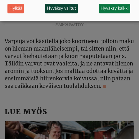
Hylkää
Hyväksy valitut
Hyväksy kaikki
MAINOS PÄÄTTYY
Varpuja voi käsitellä joko kuorineen, jolloin maku
on hieman maanläheisempi, tai sitten niin, että
varvut kiehautetaan ja kuori raaputetaan pois.
Tällöin varvut ovat vaaleita, ja ne antavat hienon
aromin ja tuoksun. Jos malttaa odottaa kevättä ja
ensimmäisiä hiirenkorvia koivussa, niin pataan
saa raikkaan keväisen tuulahduksen.
LUE MYÖS