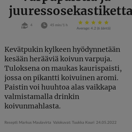
juuressosekastikett
4
45 min/1 h
Average:
4.2
(
6
ääntä)
Kevätpukin kylkeen hyödynnetään
kesään herääviä koivun varpuja.
Tuloksena on maukas kaurispaisti,
jossa on pikantti koivuinen aromi.
Paistin voi huuhtoa alas vaikkapa
valmistamalla drinkin
koivunmahlasta.
Resepti: Markus Maulavirta Valokuvat: Tuukka Kouri
24.05.2022