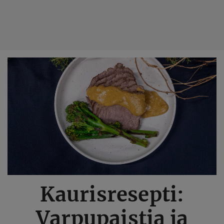
Hyppää
pääsisältöön
Kaurisresepti:
Varpupaistia ja