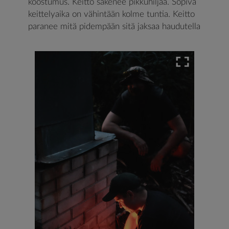
koostumus. Keitto sakenee pikkuhiljaa. Sopiva
keittelyaika on vähintään kolme tuntia. Keitto
paranee mitä pidempään sitä jaksaa haudutella