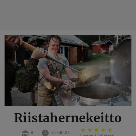
Hyppää
pääsisältöön
Riistahernekeitto
5
1 h/yli 12 h