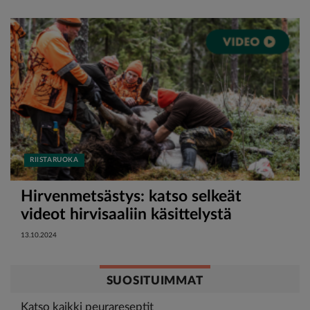
RIISTARUOKA
Hirvenmetsästys: katso selkeät
videot hirvisaaliin käsittelystä
13.10.2024
SUOSITUIMMAT
Katso kaikki peurareseptit