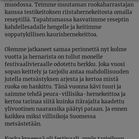
muodossa. Teimme muutaman ruokaharrastajan
kanssa testikeitoksen riistahernekeitosta omalla
reseptillä. Tapahtumassa kasvatimme reseptin
kahdellesadalle hengelle ja keitimme
soppatykillisen kaurishernekeittoa.
Olemme jatkaneet samaa perinnettä nyt kolme
vuotta ja hernarista on tullut monelle
festivaalivieraalle odotettu herkku. Joka vuosi
sopan keittely ja tarjoilu antaa mahdollisuuden
jutella metsästyksen arjesta ja kertoa mistä
ruoka on hankittu. Tänä vuonna kävi tuuri ja
saimme tehdä peura-villisika-hernekeittoa ja
kertoa tarinaa siitä kuinka itärajalta kaadettu
ylivuotinen naarassika päätyi pataan. Ja ennen
kaikkea miksi villisikoja Suomessa
metsästetään.
Koska kyseessä oli festivaali, myös tarjoiluun