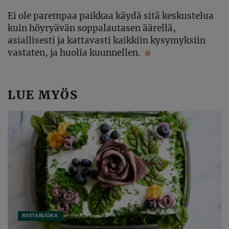
Ei ole parempaa paikkaa käydä sitä keskustelua
kuin höyryävän soppalautasen äärellä,
asiallisesti ja kattavasti kaikkiin kysymyksiin
vastaten, ja huolia kuunnellen.
LUE MYÖS
RIISTARUOKA