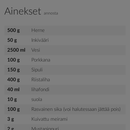
Ainekset
annosta
500 g
Herne
50 g
Inkivääri
2500 ml
Vesi
100 g
Porkkana
150 g
Sipuli
400 g
Riistaliha
40 ml
lihafondi
10 g
suola
100 g
Rasvainen sika (voi halutessaan jättää pois)
3 g
Kuivattu meirami
2 g
Mustapippuri