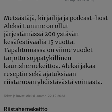
Average:
4.2
(
5
ääntä)
Metsästäjä, kirjailija ja podcast-host
Aleksi Lumme on ollut
järjestämässä 200 ystävän
kesäfestivaalia 15 vuotta.
Tapahtumassa on viime vuodet
tarjottu soppatykillinen
kaurishernekeittoa. Aleksi jakaa
reseptin sekä ajatuksiaan
riistaruoan yhdistävästä voimasta.
Teksti ja kuvat: Aleksi Lumme
22.12.2023
Riistahernekeitto