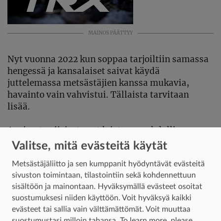
MAINOS PÄÄTTYY
Nyt vuonna 2022 kun soppaa tarjoiltiin samassa
hengessä ja kansalaiset saivat käydä
juttelemassa metsästäjien kanssa mukavia,
havainto vain vahvistui. Tällaista tarvitaan
lisää.
Avoimet peijaiset ovat loistava mahdollisuus
toteuttaa yhtä metsästyksen tärkeimmistä
Valitse, mitä evästeitä käytät
arvoista: mahdollisuutta tarjota omalle
Metsästäjäliitto ja sen kumppanit hyödyntävät evästeitä
yhteisölle hyvää ruokaa. Perinteisesti tämä
sivuston toimintaan, tilastointiin sekä kohdennettuun
mahdollisuus on tarjottu vain maanomistajille.
sisältöön ja mainontaan. Hyväksymällä evästeet osoitat
Sitä kannattaisi ehdottomasti laajentaa.
suostumuksesi niiden käyttöön. Voit hyväksyä kaikki
evästeet tai sallia vain välttämättömät. Voit muuttaa
suostumustasi milloin tahansa.
To learn more, please