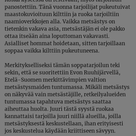
panostettiin. Tänä vuonna tarjoilijat pukeutuivat
maastokuvioituun kilttiin ja ruoka tarjoiltiin
naamioverkkojen alla. Vaikka metsästys on
tietenkin vakava asia, metsästäjän ei ole pakko
ottaa itseään aina loputtoman vakavasti.
Asialliset hommat hoidetaan, sitten tarjoillaan
soppaa vaikka kilttiin pukeutuneena.
Merkitykselliseksi tämän soppatarjoilun teki
sekin, että se suoritettiin Evon Ruuhijärvellä,
Etelä-Suomen merkittävimpien valtion
metsästysmaiden tuntumassa. Mikäli metsästys
on näkyvää vain metsästäjille, retkeilyalueiden
tuntumassa tapahtuva metsästys saattaa
aiheuttaa huolta. Juuri tästä syystä ruokaa
kannattaisi tarjoilla juuri niillä alueilla, joilla
metsästyksestä keskustellaan, ihan erityisesti
jos keskustelua käydään kriittiseen sävyyn.