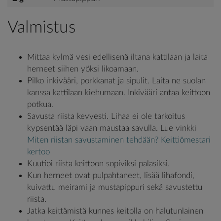
Valmistus
Mittaa kylmä vesi edellisenä iltana kattilaan ja laita
herneet siihen yöksi likoamaan.
Pilko inkivääri, porkkanat ja sipulit. Laita ne suolan
kanssa kattilaan kiehumaan. Inkivääri antaa keittoon
potkua.
Savusta riista kevyesti. Lihaa ei ole tarkoitus
kypsentää läpi vaan maustaa savulla. Lue vinkki
Miten riistan savustaminen tehdään? Keittiömestari
kertoo
Kuutioi riista keittoon sopiviksi palasiksi.
Kun herneet ovat pulpahtaneet, lisää lihafondi,
kuivattu meirami ja mustapippuri sekä savustettu
riista.
Jatka keittämistä kunnes keitolla on halutunlainen