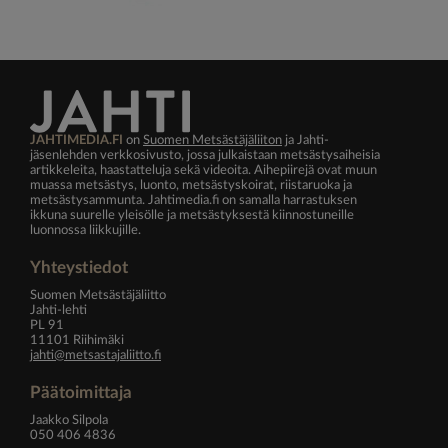
JAHTIMEDIA.FI
on
Suomen Metsästäjäliiton
ja Jahti-
jäsenlehden verkkosivusto, jossa julkaistaan metsästysaiheisia
artikkeleita, haastatteluja sekä videoita. Aihepiirejä ovat muun
muassa metsästys, luonto, metsästyskoirat, riistaruoka ja
metsästysammunta. Jahtimedia.fi on samalla harrastuksen
ikkuna suurelle yleisölle ja metsästyksestä kiinnostuneille
luonnossa liikkujille.
Yhteystiedot
Suomen Metsästäjäliitto
Jahti-lehti
PL 91
11101 Riihimäki
jahti@metsastajaliitto.fi
Päätoimittaja
Jaakko Silpola
050 406 4836