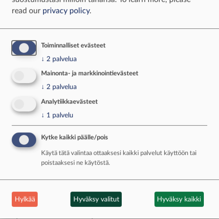
read our
privacy policy
.
Toiminnalliset evästeet
↓
2
palvelua
Mainonta- ja markkinointievästeet
↓
2
palvelua
Analytiikkaevästeet
Nälkäiset festarivieraa jonottamassa soppaa
↓
1
palvelu
kiitollisina.
Kytke kaikki päälle/pois
Käytä tätä valintaa ottaaksesi kaikki palvelut käyttöön tai
Keskustelu yli soppalautasten
poistaaksesi ne käytöstä.
Olen ollut mukana järjestämässä noin 200
ystävän kesäfestivaalia viitisentoista vuotta.
Hylkää
Hyväksy valitut
Hyväksy kaikki
Aloitettuani metsästyksen halusin tuoda
tapahtumaan oman panokseni ruoanlaiton