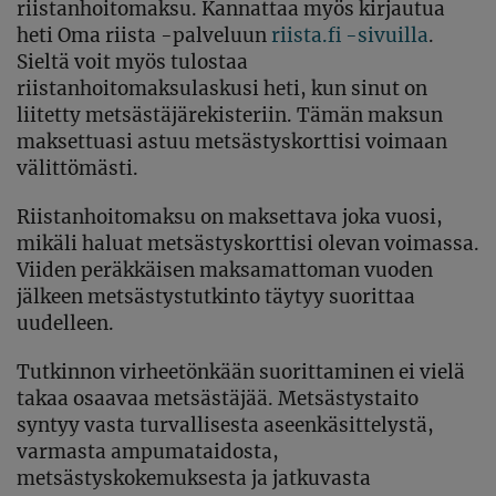
riistanhoitomaksu. Kannattaa myös kirjautua
heti Oma riista -palveluun
riista.fi -sivuilla
.
Sieltä voit myös tulostaa
riistanhoitomaksulaskusi heti, kun sinut on
liitetty metsästäjärekisteriin. Tämän maksun
maksettuasi astuu metsästyskorttisi voimaan
välittömästi.
Riistanhoitomaksu on maksettava joka vuosi,
mikäli haluat metsästyskorttisi olevan voimassa.
Viiden peräkkäisen maksamattoman vuoden
jälkeen metsästystutkinto täytyy suorittaa
uudelleen.
Tutkinnon virheetönkään suorittaminen ei vielä
takaa osaavaa metsästäjää. Metsästystaito
syntyy vasta turvallisesta aseenkäsittelystä,
varmasta ampumataidosta,
metsästyskokemuksesta ja jatkuvasta