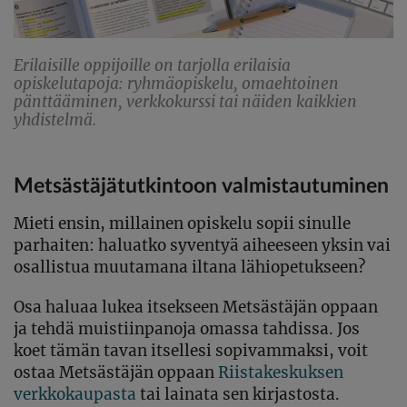
Erilaisille oppijoille on tarjolla erilaisia
opiskelutapoja: ryhmäopiskelu, omaehtoinen
pänttääminen, verkkokurssi tai näiden kaikkien
yhdistelmä.
Metsästäjätutkintoon valmistautuminen
Mieti ensin, millainen opiskelu sopii sinulle
parhaiten: haluatko syventyä aiheeseen yksin vai
osallistua muutamana iltana lähiopetukseen?
Osa haluaa lukea itsekseen Metsästäjän oppaan
ja tehdä muistiinpanoja omassa tahdissa. Jos
koet tämän tavan itsellesi sopivammaksi, voit
ostaa Metsästäjän oppaan
Riistakeskuksen
verkkokaupasta
tai lainata sen kirjastosta.