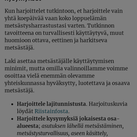
Kun harjoittelet tutkintoon, et harjoittele vain
yhtä koepäivää vaan koko loppuelämän
metsästysharrastustasi varten. Tutkinnon
tavoitteena on turvallisesti käyttäytyvä, muut
huomioon ottava, eettinen ja harkitseva
metsästäjä.
Laki asettaa metsästäjälle käyttäytymisen
minimit, mutta omilla valinnoillamme voimme
osoittaa vielä enemmän olevamme
yhteiskunnassa hyväksytty, luotettava ja osaava
metsästäjä.
Harjoittele lajitunnistusta
. Harjoituskuvia
löydät
Riistainfosta
.
Harjoittele kysymyksiä jokaisesta osa-
alueesta
;
asutuksen lähellä metsästäminen,
metsästysturvallisuus, aseen käsittely,