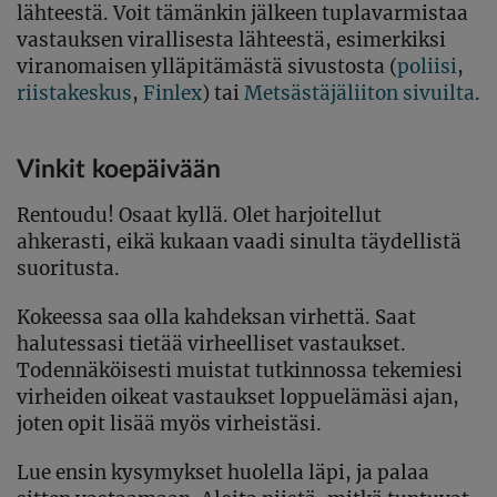
lähteestä. Voit tämänkin jälkeen tuplavarmistaa
vastauksen virallisesta lähteestä, esimerkiksi
viranomaisen ylläpitämästä sivustosta (
poliisi
,
riistakeskus
,
Finlex
) tai
Metsästäjäliiton sivuilta
.
Vinkit koepäivään
Rentoudu! Osaat kyllä. Olet harjoitellut
ahkerasti, eikä kukaan vaadi sinulta täydellistä
suoritusta.
Kokeessa saa olla kahdeksan virhettä. Saat
halutessasi tietää virheelliset vastaukset.
Todennäköisesti muistat tutkinnossa tekemiesi
virheiden oikeat vastaukset loppuelämäsi ajan,
joten opit lisää myös virheistäsi.
Lue ensin kysymykset huolella läpi, ja palaa