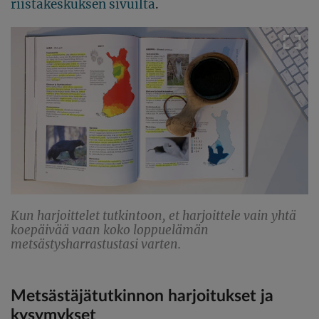
riistakeskuksen sivuilta
.
Kun harjoittelet tutkintoon, et harjoittele vain yhtä
koepäivää vaan koko loppuelämän
metsästysharrastustasi varten.
Metsästäjätutkinnon harjoitukset ja
kysymykset