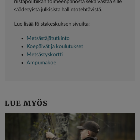
riistapolitiikan toimeenpanosta sekä vastaa sille
säädetyistä julkisista hallintotehtävistä.
Lue lisää Riistakeskuksen sivuilta:
Metsästäjätutkinto
Koepäivät ja koulutukset
Metsästyskortti
Ampumakoe
LUE MYÖS