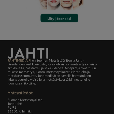
JAHTIMEDIA.FI
on
Suomen Metsästäjäliiton
ja Jahti-
jäsenlehden verkkosivusto, jossa julkaistaan metsästysaiheisia
artikkeleita, haastatteluja sekä videoita. Aihepiirejä ovat muun
muassa metsästys, luonto, metsästyskoirat, riistaruoka ja
metsästysammunta. Jahtimedia.fi on samalla harrastuksen
ikkuna suurelle yleisölle ja metsästyksestä kiinnostuneille
luonnossa liikkujille.
Yhteystiedot
Suomen Metsästäjäliitto
Jahti-lehti
PL 91
11101 Riihimäki