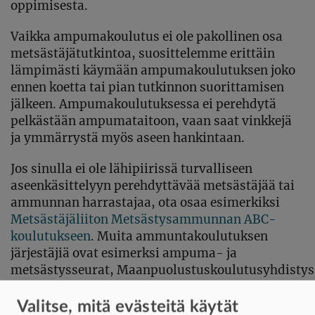
oppimisesta.
Vaikka ampumakoulutus ei ole pakollinen osa
metsästäjätutkintoa, suosittelemme erittäin
lämpimästi käymään ampumakoulutuksen joko
ennen koetta tai pian tutkinnon suorittamisen
jälkeen. Ampumakoulutuksessa ei perehdytä
pelkästään ampumataitoon, vaan saat vinkkejä
ja ymmärrystä myös aseen hankintaan.
Jos sinulla ei ole lähipiirissä turvalliseen
aseenkäsittelyyn perehdyttävää metsästäjää tai
ammunnan harrastajaa, ota osaa esimerkiksi
Metsästäjäliiton Metsästysammunnan ABC-
koulutukseen
. Muita ammuntakoulutuksen
järjestäjiä ovat esimerksi ampuma- ja
metsästysseurat,
Maanpuolustuskoulutusyhdistys
sekä yksityiset kouluttajat.
Valitse, mitä evästeitä käytät