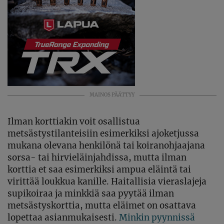
MAINOS PÄÄTTYY
Ilman korttiakin voit osallistua
metsästystilanteisiin esimerkiksi ajoketjussa
mukana olevana henkilönä tai koiranohjaajana
sorsa- tai hirvieläinjahdissa, mutta ilman
korttia et saa esimerkiksi ampua eläintä tai
virittää loukkua kanille. Haitallisia vieraslajeja
supikoiraa ja minkkiä saa pyytää ilman
metsästyskorttia, mutta eläimet on osattava
lopettaa asianmukaisesti.
Minkin pyynnissä