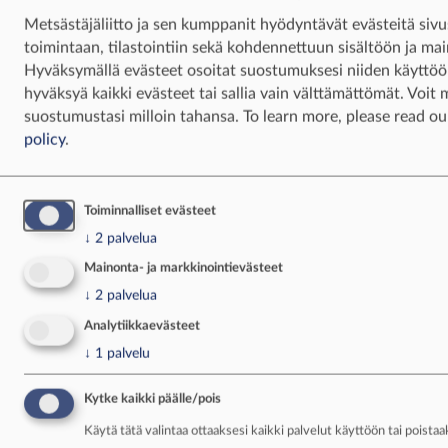
Lue myös:
Metsästäjäliitto ja sen kumppanit hyödyntävät evästeitä siv
Miten aloittaa metsästäminen ja muut
toimintaan, tilastointiin sekä kohdennettuun sisältöön ja ma
usein kysytyt kysymykset
Hyväksymällä evästeet osoitat suostumuksesi niiden käyttöö
Miten pääsee metsästysseuran jäseneksi?
hyväksyä kaikki evästeet tai sallia vain välttämättömät. Voit
suostumustasi milloin tahansa.
To learn more, please read o
Metsästys ilman metsästysseuraa: metsästä
policy
.
valtion mailla
Miten ampumaradalla toimitaan?
Metsästysturvallisuus on jokaisen
Toiminnalliset evästeet
metsästäjän asia
↓
2
palvelua
Katso videolta, mitä tapahtuu
Mainonta- ja markkinointievästeet
metsästyampumakokeessa:
↓
2
palvelua
Jos aiot metsästää kuusipeuraa, saksanhirveä,
Analytiikkaevästeet
japaninpeuraa, metsäkaurista, hirveä,
↓
1
palvelu
valkohäntäpeuraa, metsäpeuraa, karhua tai
villisikaa rihlatulla luotiaseella, tarvitset
Kytke kaikki päälle/pois
metsästyskortin lisäksi hyväksytysti
Käytä tätä valintaa ottaaksesi kaikki palvelut käyttöön tai poista
suoritetun ampumakokeen.
Ampumakokeiden