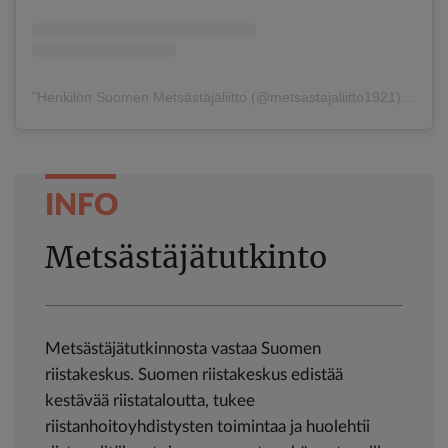
Henkilön Suomen Metsästäjäliitto (@metsastajaliitto1921) jakama julkaisu
INFO
Metsästäjätutkinto
Metsästäjätutkinnosta vastaa Suomen
riistakeskus. Suomen riistakeskus edistää
kestävää riistataloutta, tukee
riistanhoitoyhdistysten toimintaa ja huolehtii