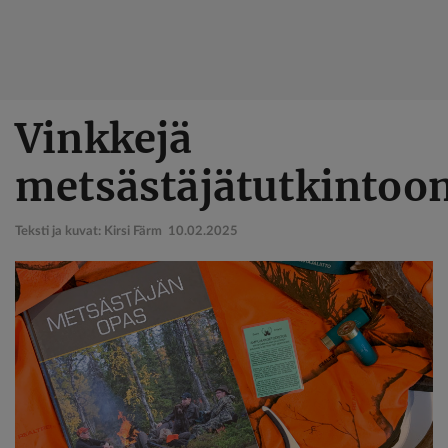
Hyppää
Vinkkejä
pääsisältöön
metsästäjätutkintoo
Teksti ja kuvat: Kirsi Färm
10.02.2025