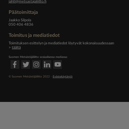
jahti@metsastajaliitto.fi
Päätoimittaja
Jaakko Silpola
050 406 4836
Toimitus ja mediatiedot
Toimituksen esittelyn ja mediatiedot löytyvät kokonaisuudessaan
>
täältä
Suomen Metsästäjäliitto sosiaalisessa mediassa:
© Suomen Metsästäjäliitto 2022 -
Evästekäytäntö