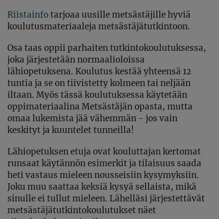
Riistainfo
tarjoaa
uusille metsästäjille hyviä
koulutusmateriaaleja metsästäjätutkintoon.
Osa taas oppii parhaiten tutkintokoulutuksessa,
joka järjestetään normaalioloissa
lähiopetuksena. Koulutus kestää yhteensä 12
tuntia ja se on tiivistetty kolmeen tai neljään
iltaan. Myös tässä koulutuksessa käytetään
oppimateriaalina Metsästäjän opasta, mutta
omaa lukemista jää vähemmän - jos vain
keskityt ja kuuntelet tunneilla!
Lähiopetuksen etuja ovat kouluttajan kertomat
runsaat käytännön esimerkit ja tilaisuus saada
heti vastaus mieleen nousseisiin kysymyksiin.
Joku muu saattaa keksiä kysyä sellaista, mikä
sinulle ei tullut mieleen. Lähelläsi järjestettävät
metsästäjätutkintokoulutukset näet