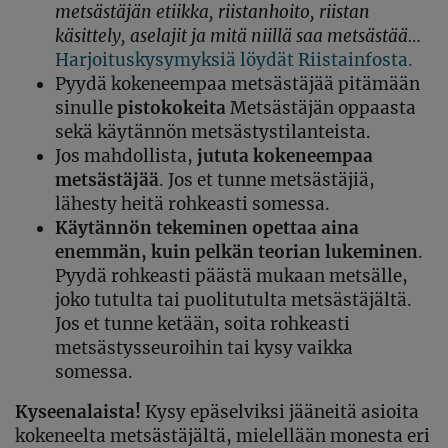
metsästäjän etiikka, riistanhoito, riistan
käsittely, aselajit ja mitä niillä saa metsästää…
Harjoituskysymyksiä löydät Riistainfosta.
Pyydä kokeneempaa metsästäjää pitämään
sinulle
pistokokeita
Metsästäjän oppaasta
sekä käytännön metsästystilanteista.
Jos mahdollista,
jututa kokeneempaa
metsästäjää
. Jos et tunne metsästäjiä,
lähesty heitä rohkeasti somessa.
Käytännön tekeminen opettaa aina
enemmän, kuin pelkän teorian lukeminen
.
Pyydä rohkeasti päästä mukaan metsälle,
joko tutulta tai puolitutulta metsästäjältä.
Jos et tunne ketään, soita rohkeasti
metsästysseuroihin tai kysy vaikka
somessa.
Kyseenalaista!
Kysy epäselviksi jääneitä asioita
kokeneelta metsästäjältä, mielellään monesta eri