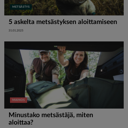
METSÄSTYS
5 askelta metsästyksen aloittamiseen
31.01.2025
MAINOS
Minustako metsästäjä, miten
aloittaa?