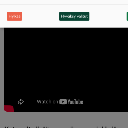
vaatimuksista ja vastaanottamisesta vastaa
riistakeskus.
Hylkää
Hyväksy valitut