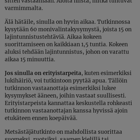
sitten vastaamaan. Aloita niistä, mitkä tuntuvat
varmimmalta.
Älä hätäile, sinulla on hyvin aikaa. Tutkinnossa
kysytään 60 monivalintakysymystä, joista 15 on
lajintunnistustehtäviä. Aikaa kokeen
suorittamiseen on kaikkiaan 1,5 tuntia.
Kokeen
aluksi tehdään lajintunnistus, johon on varattu
aikaa 15 minuuttia.
Jos sinulla on erityistarpeita
, kuten esimerkiksi
lukihäiriö, voi tutkintoon pyytää apua. Tällöin
tutkinnon vastaanottaja esimerkiksi lukee
kysymykset ääneen, joihin vastaat suullisesti.
Erityistarpeista kannattaa keskustella rohkeasti
tutkinnon vastaanottajan kanssa hyvissä ajoin
etukäteen ennen koepäivää.
Metsästäjätutkinto on mahdollista suorittaa
suomeksi, ruotsiksi, saamen kielillä tai