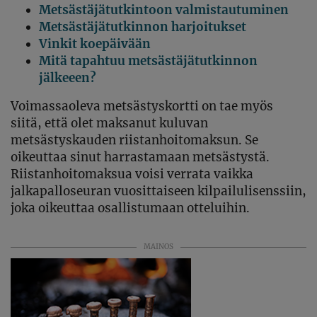
Metsästäjätutkintoon valmistautuminen
Metsästäjätutkinnon harjoitukset
Vinkit koepäivään
Mi
tä tapahtuu metsästäjätutkinnon
jälkeeen?
Voimassaoleva metsästyskortti on tae myös
siitä, että olet maksanut kuluvan
metsästyskauden riistanhoitomaksun. Se
oikeuttaa sinut harrastamaan metsästystä.
Riistanhoitomaksua voisi verrata vaikka
jalkapalloseuran vuosittaiseen kilpailulisenssiin,
joka oikeuttaa osallistumaan otteluihin.
MAINOS