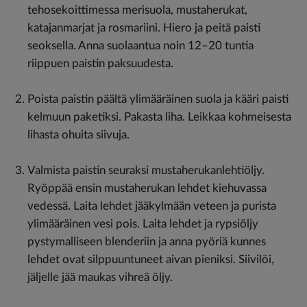
tehosekoittimessa merisuola, mustaherukat,
katajanmarjat ja rosmariini. Hiero ja peitä paisti
seoksella. Anna suolaantua noin 12–20 tuntia
riippuen paistin paksuudesta.
Poista paistin päältä ylimääräinen suola ja kääri paisti
kelmuun paketiksi. Pakasta liha. Leikkaa kohmeisesta
lihasta ohuita siivuja.
Valmista paistin seuraksi mustaherukanlehtiöljy.
Ryöppää ensin mustaherukan lehdet kiehuvassa
vedessä. Laita lehdet jääkylmään veteen ja purista
ylimääräinen vesi pois. Laita lehdet ja rypsiöljy
pystymalliseen blenderiin ja anna pyöriä kunnes
lehdet ovat silppuuntuneet aivan pieniksi. Siivilöi,
jäljelle jää maukas vihreä öljy.