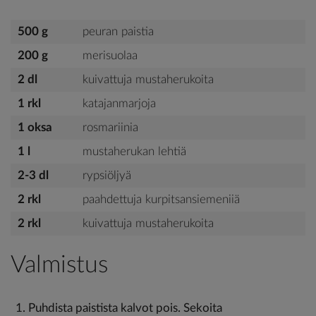
500 g
peuran paistia
200 g
merisuolaa
2 dl
kuivattuja mustaherukoita
1 rkl
katajanmarjoja
1 oksa
rosmariinia
1 l
mustaherukan lehtiä
2-3 dl
rypsiöljyä
2 rkl
paahdettuja kurpitsansiemeniiä
2 rkl
kuivattuja mustaherukoita
Valmistus
Puhdista paistista kalvot pois. Sekoita