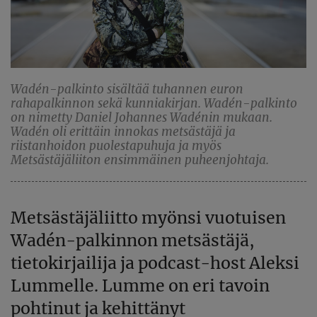
Wadén-palkinto sisältää tuhannen euron
rahapalkinnon sekä kunniakirjan. Wadén-palkinto
on nimetty Daniel Johannes Wadénin mukaan.
Wadén oli erittäin innokas metsästäjä ja
riistanhoidon puolestapuhuja ja myös
Metsästäjäliiton ensimmäinen puheenjohtaja.
Metsästäjäliitto myönsi vuotuisen
Wadén-palkinnon metsästäjä,
tietokirjailija ja podcast-host Aleksi
Lummelle. Lumme on eri tavoin
pohtinut ja kehittänyt