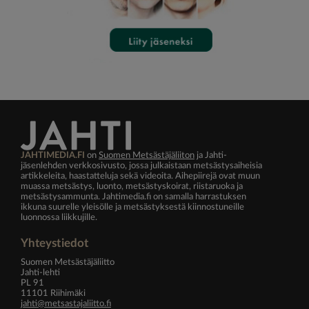
JAHTIMEDIA.FI
on
Suomen Metsästäjäliiton
ja Jahti-
jäsenlehden verkkosivusto, jossa julkaistaan metsästysaiheisia
artikkeleita, haastatteluja sekä videoita. Aihepiirejä ovat muun
muassa metsästys, luonto, metsästyskoirat, riistaruoka ja
metsästysammunta. Jahtimedia.fi on samalla harrastuksen
ikkuna suurelle yleisölle ja metsästyksestä kiinnostuneille
luonnossa liikkujille.
Yhteystiedot
Suomen Metsästäjäliitto
Jahti-lehti
PL 91
11101 Riihimäki
jahti@metsastajaliitto.fi