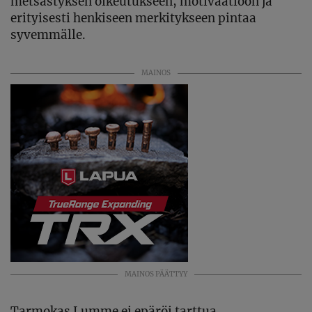
metsästyksen oikeutukseen, motivaatioon ja
erityisesti henkiseen merkitykseen pintaa
syvemmälle.
MAINOS
MAINOS PÄÄTTYY
Tarmokas Lumme ei epäröi tarttua