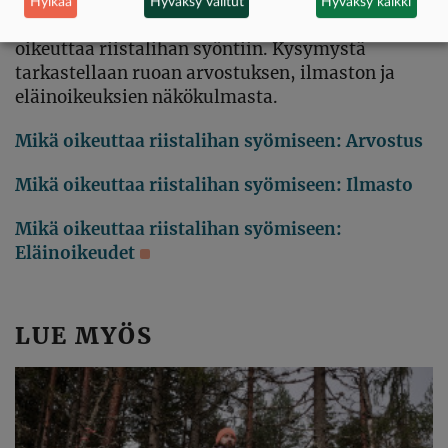
Hylkää
Hyväksy valitut
Hyväksy kaikki
Kolmen osan juttusarjassa pohditaan, mikä
oikeuttaa riistalihan syöntiin. Kysymystä
tarkastellaan ruoan arvostuksen, ilmaston ja
eläinoikeuksien näkökulmasta.
Mikä oikeuttaa riistalihan syömiseen: Arvostus
Mikä oikeuttaa riistalihan syömiseen: Ilmasto
Mikä oikeuttaa riistalihan syömiseen:
Eläinoikeudet
LUE MYÖS