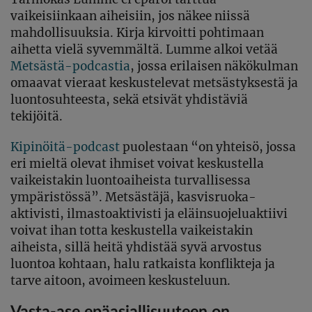
vaikeisiinkaan aiheisiin, jos näkee niissä
mahdollisuuksia. Kirja kirvoitti pohtimaan
aihetta vielä syvemmältä. Lumme alkoi vetää
Metsästä-podcastia
, jossa erilaisen näkökulman
omaavat vieraat keskustelevat metsästyksestä ja
luontosuhteesta, sekä etsivät yhdistäviä
tekijöitä.
Kipinöitä-podcast
puolestaan “on yhteisö, jossa
eri mieltä olevat ihmiset voivat keskustella
vaikeistakin luontoaiheista turvallisessa
ympäristössä”. Metsästäjä, kasvisruoka-
aktivisti, ilmastoaktivisti ja eläinsuojeluaktiivi
voivat ihan totta keskustella vaikeistakin
aiheista, sillä heitä yhdistää syvä arvostus
luontoa kohtaan, halu ratkaista konflikteja ja
tarve aitoon, avoimeen keskusteluun.