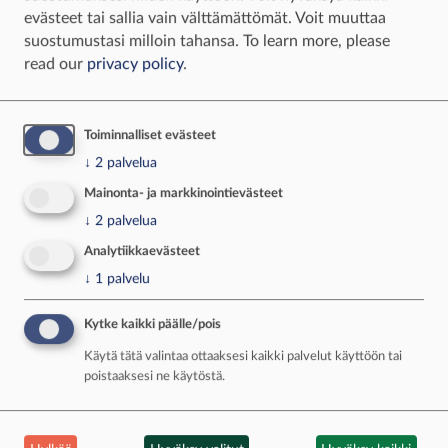
Jahtimediasta
evästeet tai sallia vain välttämättömät. Voit muuttaa
Lumme on pohtinut Jahtimediassa julkaistuissa
suostumustasi milloin tahansa.
To learn more, please
juttusarjoissa sekä metsästyksen oikeutusta että
read our
privacy policy
.
sosiaalisen median metsästyskeskusteluja.
Pohdintoja-juttusarjassa
Lumme pohtii, onko
Toiminnalliset evästeet
luontokeskustelu rikki ja millaista voisi olla
↓
2
palvelua
rakentava metsästyskeskustelu.
Mainonta- ja markkinointievästeet
Mistä metsästäjien kokemus
↓
2
palvelua
luontokeskustelusta syntyy?
Analytiikkaevästeet
↓
1
palvelu
Onko julkinen keskustelu metsästyksestä rikki?
Kytke kaikki päälle/pois
Metsästyskeskustelu somessa – pelkkää
Käytä tätä valintaa ottaaksesi kaikki palvelut käyttöön tai
vihapuhetta ja trollausta?
poistaaksesi ne käytöstä.
Miksi metsästystä vainotaan ja voiko siihen
vaikuttaa lyömällä nyrkkiä pöytään?